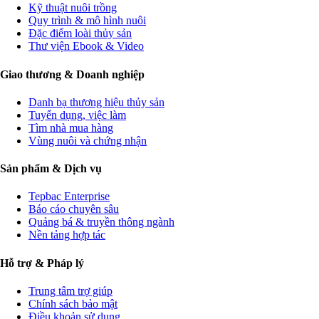
Kỹ thuật nuôi trồng
Quy trình & mô hình nuôi
Đặc điểm loài thủy sản
Thư viện Ebook & Video
Giao thương & Doanh nghiệp
Danh bạ thương hiệu thủy sản
Tuyển dụng, việc làm
Tìm nhà mua hàng
Vùng nuôi và chứng nhận
Sản phẩm & Dịch vụ
Tepbac Enterprise
Báo cáo chuyên sâu
Quảng bá & truyền thông ngành
Nền tảng hợp tác
Hỗ trợ & Pháp lý
Trung tâm trợ giúp
Chính sách bảo mật
Điều khoản sử dụng