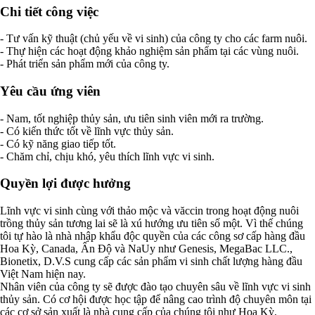
Chi tiết công việc
- Tư vấn kỹ thuật (chủ yếu về vi sinh) của công ty cho các farm nuôi.
- Thự hiện các hoạt động khảo nghiệm sản phẩm tại các vùng nuôi.
- Phát triển sản phẩm mới của công ty.
Yêu cầu ứng viên
- Nam, tốt nghiệp thủy sản, ưu tiên sinh viên mới ra trường.
- Có kiến thức tốt về lĩnh vực thủy sản.
- Có kỹ năng giao tiếp tốt.
- Chăm chỉ, chịu khó, yêu thích lĩnh vực vi sinh.
Quyền lợi được hưởng
Lĩnh vực vi sinh cùng với thảo mộc và văccin trong hoạt động nuôi
trồng thủy sản tương lai sẽ là xú hướng ưu tiên số một. Vì thế chúng
tôi tự hào là nhà nhập khẩu độc quyền của các công sơ cấp hàng đầu
Hoa Kỳ, Canada, Ấn Độ và NaUy như Genesis, MegaBac LLC.,
Bionetix, D.V.S cung cấp các sản phẩm vi sinh chất lượng hàng đầu
Việt Nam hiện nay.
Nhân viên của công ty sẽ được đào tạo chuyên sâu về lĩnh vực vi sinh
thủy sản. Có cơ hội được học tập để nâng cao trình độ chuyên môn tại
các cơ sở sản xuất là nhà cung cấp của chúng tôi như Hoa Kỳ,