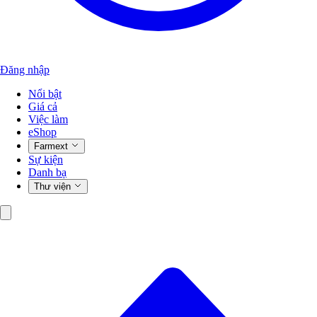
Đăng nhập
Nổi bật
Giá cả
Việc làm
eShop
Farmext
Sự kiện
Danh bạ
Thư viện