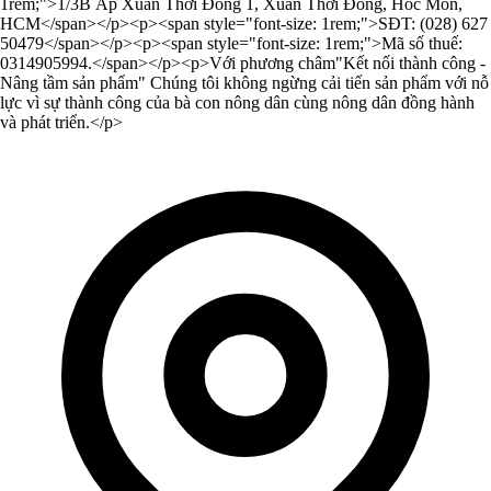
1rem;">1/3B Ấp Xuân Thới Đông 1, Xuân Thới Đông, Hóc Môn,
HCM</span></p><p><span style="font-size: 1rem;">SĐT: (028) 627
50479</span></p><p><span style="font-size: 1rem;">Mã số thuế:
0314905994.</span></p><p>Với phương châm"Kết nối thành công -
Nâng tầm sản phẩm" Chúng tôi không ngừng cải tiến sản phẩm với nỗ
lực vì sự thành công của bà con nông dân cùng nông dân đồng hành
và phát triển.</p>