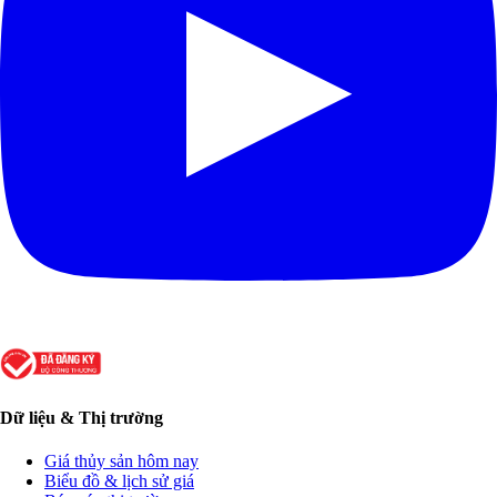
Dữ liệu & Thị trường
Giá thủy sản hôm nay
Biểu đồ & lịch sử giá