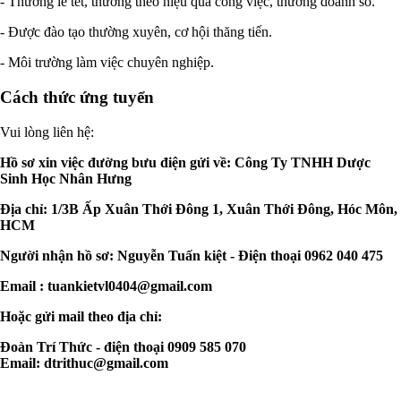
- Thưởng lễ tết, thưởng theo hiệu quả công việc, thưởng doanh số.
- Được đào tạo thường xuyên, cơ hội thăng tiến.
- Môi trường làm việc chuyên nghiệp.
Cách thức ứng tuyển
Vui lòng liên hệ:
Hồ sơ xin việc đường bưu điện gửi về: Công Ty TNHH Dược
Sinh Học Nhân Hưng
Địa chỉ: 1/3B Ấp Xuân Thới Đông 1, Xuân Thới Đông, Hóc Môn,
HCM
Người nhận hồ sơ: Nguyễn Tuấn kiệt - Điện thoại 0962 040 475
Email :
tuankietvl0404@gmail.com
Hoặc gửi mail theo địa chỉ:
Đoàn Trí Thức - điện thoại 0909 585 070
Email:
dtrithuc@gmail.com