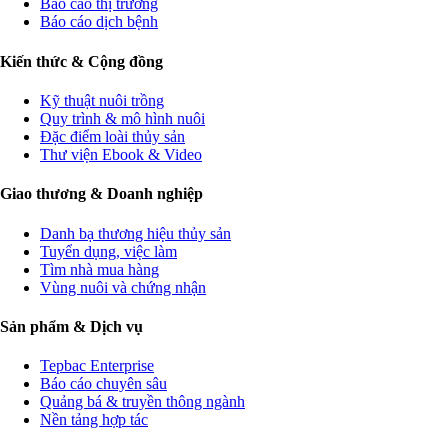
Báo cáo thị trường
Báo cáo dịch bệnh
Kiến thức & Cộng đồng
Kỹ thuật nuôi trồng
Quy trình & mô hình nuôi
Đặc điểm loài thủy sản
Thư viện Ebook & Video
Giao thương & Doanh nghiệp
Danh bạ thương hiệu thủy sản
Tuyển dụng, việc làm
Tìm nhà mua hàng
Vùng nuôi và chứng nhận
Sản phẩm & Dịch vụ
Tepbac Enterprise
Báo cáo chuyên sâu
Quảng bá & truyền thông ngành
Nền tảng hợp tác