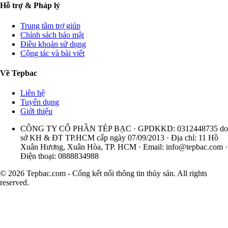
Hỗ trợ & Pháp lý
Trung tâm trợ giúp
Chính sách bảo mật
Điều khoản sử dụng
Cộng tác và bài viết
Về Tepbac
Liên hệ
Tuyển dụng
Giới thiệu
CÔNG TY CỔ PHẦN TÉP BẠC · GPDKKD: 0312448735 do
sở KH & ĐT TP.HCM cấp ngày 07/09/2013 · Địa chỉ: 11 Hồ
Xuân Hương, Xuân Hòa, TP. HCM · Email:
info@tepbac.com
·
Điện thoại: 0888834988
© 2026 Tepbac.com - Cổng kết nối thông tin thủy sản. All rights
reserved.