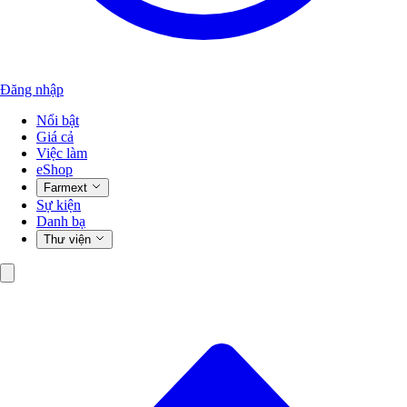
Đăng nhập
Nổi bật
Giá cả
Việc làm
eShop
Farmext
Sự kiện
Danh bạ
Thư viện