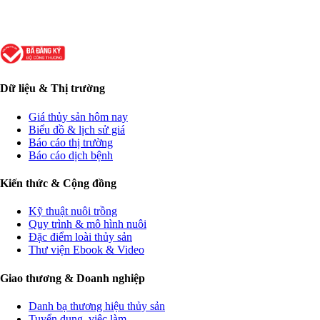
Dữ liệu & Thị trường
Giá thủy sản hôm nay
Biểu đồ & lịch sử giá
Báo cáo thị trường
Báo cáo dịch bệnh
Kiến thức & Cộng đồng
Kỹ thuật nuôi trồng
Quy trình & mô hình nuôi
Đặc điểm loài thủy sản
Thư viện Ebook & Video
Giao thương & Doanh nghiệp
Danh bạ thương hiệu thủy sản
Tuyển dụng, việc làm