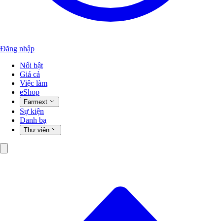
Đăng nhập
Nổi bật
Giá cả
Việc làm
eShop
Farmext
Sự kiện
Danh bạ
Thư viện