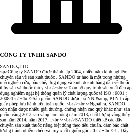
CÔNG TY TNHH SANDO
SANDO.,LTD
<p>Công ty SANDO được thành lập 2004, nhiều năm kinh nghiệm
chuyên sâu về sản xuất thuốc , SANDO tự hào là một trong những
nhà nghiên cứu, bào chế, ứng dụng và kinh doanh hàng đầu về thuốc
thủy sản và thuốc thú y.<br /><br />Toàn bộ quy trình sản xuất đều áp
dụng nghiêm ngặt hệ thống quản lý chất lượng quốc tế ISO : 9001 :
2008<br /><br />Sản phẩm SANDO được bộ NN &amp; PTNT cấp
giấy phép lưu hành trên toàn quốc .<br /><br />Ngoài ra, SANDO
còn nhận được nhiều giải thưởng, chứng nhận cao quý khác như: sản
phẩm vàng 2012 sao vàng tam nông năm 2013, chất lượng vàng thủy
sản năm 2014, năm 2017....<br /><br />SANDO thiết kế các dây
chuyền sản xuất thuốc riêng biệt đúng theo tiêu chuẩn, đảm bảo chất
lượng tránh nhiễm chéo và truy xuất nguồn góc .<br /><br />1 . Dây