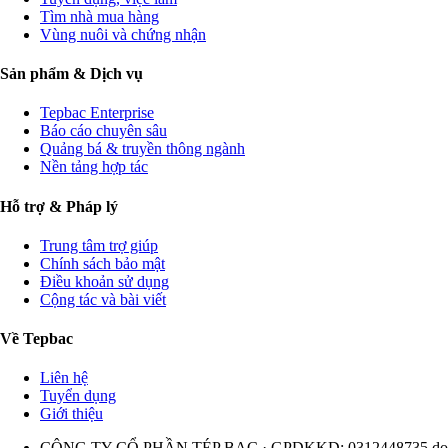
Tìm nhà mua hàng
Vùng nuôi và chứng nhận
Sản phẩm & Dịch vụ
Tepbac Enterprise
Báo cáo chuyên sâu
Quảng bá & truyền thông ngành
Nền tảng hợp tác
Hỗ trợ & Pháp lý
Trung tâm trợ giúp
Chính sách bảo mật
Điều khoản sử dụng
Cộng tác và bài viết
Về Tepbac
Liên hệ
Tuyển dụng
Giới thiệu
CÔNG TY CỔ PHẦN TÉP BẠC · GPDKKD: 0312448735 do