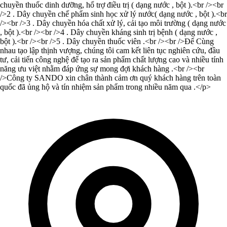
chuyền thuốc dinh dưỡng, hổ trợ điều trị ( dạng nước , bột ).<br /><br
/>2 . Dây chuyền chế phẩm sinh học xử lý nước( dạng nước , bột ).<br
/><br />3 . Dây chuyền hóa chất xử lý, cải tạo môi trường ( dạng nước
, bột ).<br /><br />4 . Dây chuyền kháng sinh trị bệnh ( dạng nước ,
bột ).<br /><br />5 . Dây chuyền thuốc viên .<br /><br />Để Cùng
nhau tạo lập thịnh vượng, chúng tôi cam kết liên tục nghiên cứu, đầu
tư, cải tiến công nghệ để tạo ra sản phẩm chất lượng cao và nhiều tính
năng ưu việt nhằm đáp ứng sự mong đợi khách hàng .<br /><br
/>Công ty SANDO xin chân thành cảm ơn quý khách hàng trên toàn
quốc đã ủng hộ và tín nhiệm sản phẩm trong nhiều năm qua .</p>