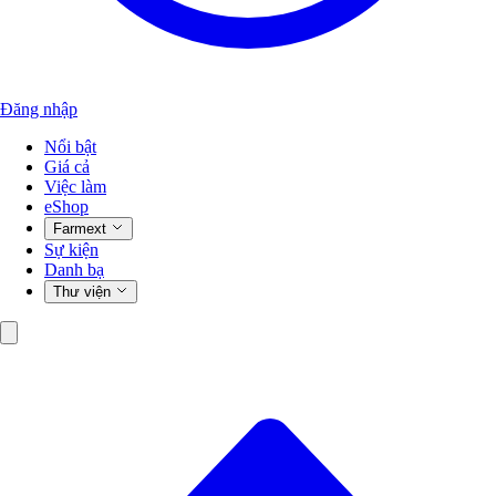
Đăng nhập
Nổi bật
Giá cả
Việc làm
eShop
Farmext
Sự kiện
Danh bạ
Thư viện