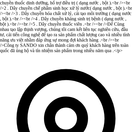
chuyền thuốc dinh dưỡng, hổ trợ điều trị ( dạng nước , bột ).<br /><br
/>2 . Dây chuyền chế phẩm sinh học xử lý nước( dạng nước , bột ).<br
/><br />3 . Dây chuyền hóa chất xử lý, cải tạo môi trường ( dạng nước
, bột ).<br /><br />4 . Dây chuyền kháng sinh trị bệnh ( dạng nước ,
bột ).<br /><br />5 . Dây chuyền thuốc viên .<br /><br />Để Cùng
nhau tạo lập thịnh vượng, chúng tôi cam kết liên tục nghiên cứu, đầu
tư, cải tiến công nghệ để tạo ra sản phẩm chất lượng cao và nhiều tính
năng ưu việt nhằm đáp ứng sự mong đợi khách hàng .<br /><br
/>Công ty SANDO xin chân thành cảm ơn quý khách hàng trên toàn
quốc đã ủng hộ và tín nhiệm sản phẩm trong nhiều năm qua .</p>