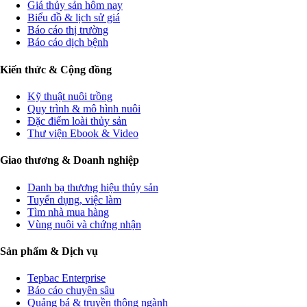
Giá thủy sản hôm nay
Biểu đồ & lịch sử giá
Báo cáo thị trường
Báo cáo dịch bệnh
Kiến thức & Cộng đồng
Kỹ thuật nuôi trồng
Quy trình & mô hình nuôi
Đặc điểm loài thủy sản
Thư viện Ebook & Video
Giao thương & Doanh nghiệp
Danh bạ thương hiệu thủy sản
Tuyển dụng, việc làm
Tìm nhà mua hàng
Vùng nuôi và chứng nhận
Sản phẩm & Dịch vụ
Tepbac Enterprise
Báo cáo chuyên sâu
Quảng bá & truyền thông ngành