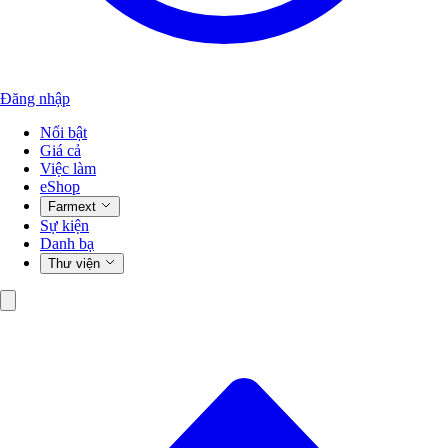
Đăng nhập
Nổi bật
Giá cả
Việc làm
eShop
Farmext
Sự kiện
Danh bạ
Thư viện