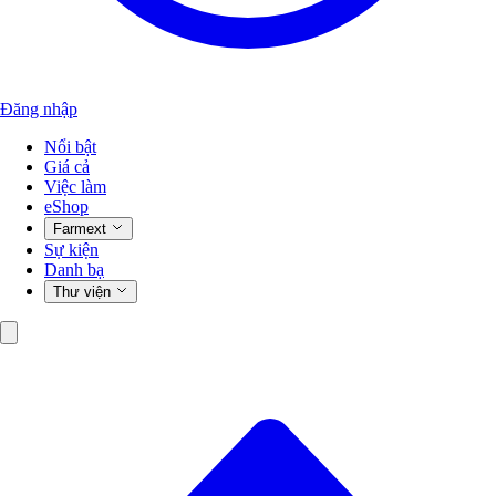
Đăng nhập
Nổi bật
Giá cả
Việc làm
eShop
Farmext
Sự kiện
Danh bạ
Thư viện