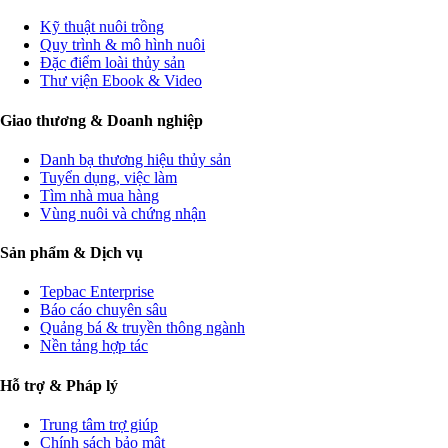
Kỹ thuật nuôi trồng
Quy trình & mô hình nuôi
Đặc điểm loài thủy sản
Thư viện Ebook & Video
Giao thương & Doanh nghiệp
Danh bạ thương hiệu thủy sản
Tuyển dụng, việc làm
Tìm nhà mua hàng
Vùng nuôi và chứng nhận
Sản phẩm & Dịch vụ
Tepbac Enterprise
Báo cáo chuyên sâu
Quảng bá & truyền thông ngành
Nền tảng hợp tác
Hỗ trợ & Pháp lý
Trung tâm trợ giúp
Chính sách bảo mật