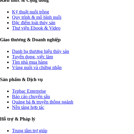
Kiến thức & Cộng đồng
Kỹ thuật nuôi trồng
Quy trình & mô hình nuôi
Đặc điểm loài thủy sản
Thư viện Ebook & Video
Giao thương & Doanh nghiệp
Danh bạ thương hiệu thủy sản
Tuyển dụng, việc làm
Tìm nhà mua hàng
Vùng nuôi và chứng nhận
Sản phẩm & Dịch vụ
Tepbac Enterprise
Báo cáo chuyên sâu
Quảng bá & truyền thông ngành
Nền tảng hợp tác
Hỗ trợ & Pháp lý
Trung tâm trợ giúp