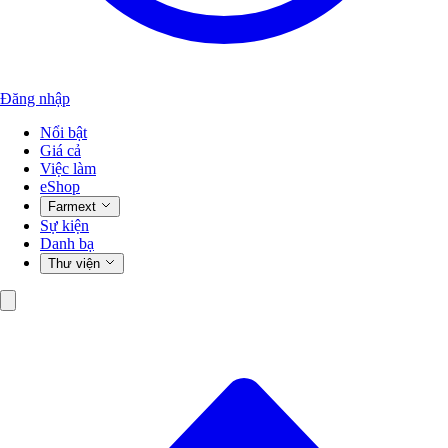
Đăng nhập
Nổi bật
Giá cả
Việc làm
eShop
Farmext
Sự kiện
Danh bạ
Thư viện