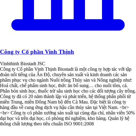
Công ty Cổ phần Vinh Thịnh
Vinhthinh Biostadt JSC
Công ty Cổ phần Vinh Thịnh Biostadt là một công ty hợp tác với tập
đoàn nổi tiếng của Ấn Độ, chuyên sản xuất và kinh doanh các sản
phẩm phục vụ cho ngành Nuôi trồng Thủy sản và Nông nghiệp như:
Hoá chất, chế phẩm sinh học, thức ăn bổ sung… cho nuôi tôm, cá.
Phân bón sinh học, thuốc trừ sâu sinh học cho các đối tượng cây trồng.
Công ty đã có 20 năm thành lập và phát triển, hệ thống phân phối từ
miền Trung, miền Đông Nam bộ đến Cà Mau. Đặc biệt là công ty
hàng đầu về cung ứng dịch vụ hậu cần thủy sản tại Việt Nam. <br>
<br> Công ty có phân xưởng sản xuất tại cùng địa chỉ, nhân viên 50%
đại học và trên đại học, có phòng thí nghiệm, kho hàng. Quản lý hệ
thống chất lượng theo tiêu chuẩn ISO 9001:2008