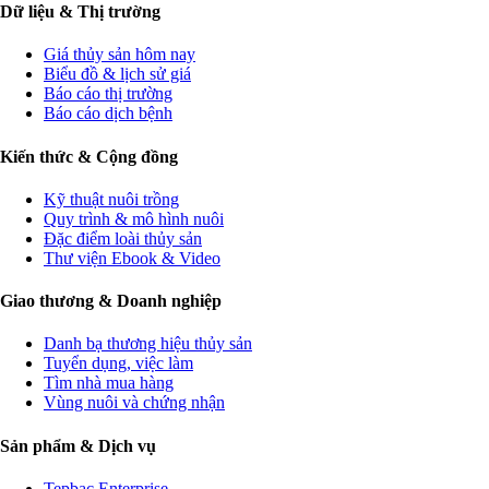
Dữ liệu & Thị trường
Giá thủy sản hôm nay
Biểu đồ & lịch sử giá
Báo cáo thị trường
Báo cáo dịch bệnh
Kiến thức & Cộng đồng
Kỹ thuật nuôi trồng
Quy trình & mô hình nuôi
Đặc điểm loài thủy sản
Thư viện Ebook & Video
Giao thương & Doanh nghiệp
Danh bạ thương hiệu thủy sản
Tuyển dụng, việc làm
Tìm nhà mua hàng
Vùng nuôi và chứng nhận
Sản phẩm & Dịch vụ
Tepbac Enterprise