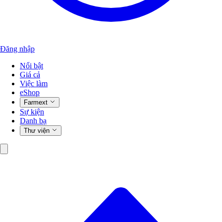
Đăng nhập
Nổi bật
Giá cả
Việc làm
eShop
Farmext
Sự kiện
Danh bạ
Thư viện