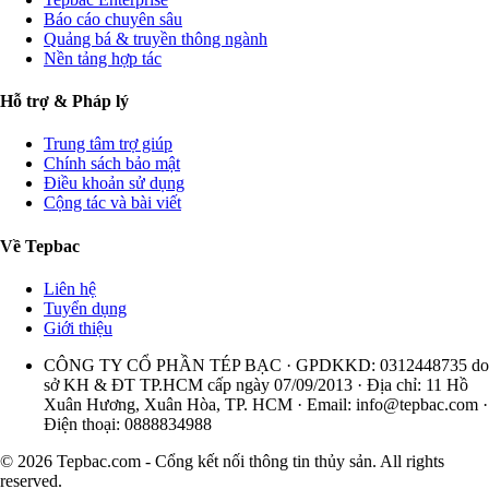
Báo cáo chuyên sâu
Quảng bá & truyền thông ngành
Nền tảng hợp tác
Hỗ trợ & Pháp lý
Trung tâm trợ giúp
Chính sách bảo mật
Điều khoản sử dụng
Cộng tác và bài viết
Về Tepbac
Liên hệ
Tuyển dụng
Giới thiệu
CÔNG TY CỔ PHẦN TÉP BẠC · GPDKKD: 0312448735 do
sở KH & ĐT TP.HCM cấp ngày 07/09/2013 · Địa chỉ: 11 Hồ
Xuân Hương, Xuân Hòa, TP. HCM · Email:
info@tepbac.com
·
Điện thoại: 0888834988
© 2026 Tepbac.com - Cổng kết nối thông tin thủy sản. All rights
reserved.