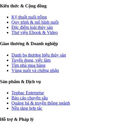
Kiến thức & Cộng đồng
Kỹ thuật nuôi trồng
Quy trình & mô hình nuôi
Đặc điểm loài thủy sản
Thư viện Ebook & Video
Giao thương & Doanh nghiệp
Danh bạ thương hiệu thủy sản
Tuyển dụng, việc làm
Tìm nhà mua hàng
Vùng nuôi và chứng nhận
Sản phẩm & Dịch vụ
Tepbac Enterprise
Báo cáo chuyên sâu
Quảng bá & truyền thông ngành
Nền tảng hợp tác
Hỗ trợ & Pháp lý