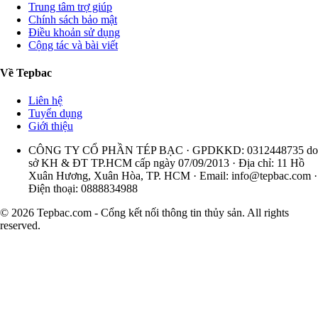
Trung tâm trợ giúp
Chính sách bảo mật
Điều khoản sử dụng
Cộng tác và bài viết
Về Tepbac
Liên hệ
Tuyển dụng
Giới thiệu
CÔNG TY CỔ PHẦN TÉP BẠC · GPDKKD: 0312448735 do
sở KH & ĐT TP.HCM cấp ngày 07/09/2013 · Địa chỉ: 11 Hồ
Xuân Hương, Xuân Hòa, TP. HCM · Email:
info@tepbac.com
·
Điện thoại: 0888834988
© 2026 Tepbac.com - Cổng kết nối thông tin thủy sản. All rights
reserved.