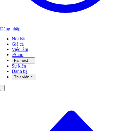
Đăng nhập
Nổi bật
Giá cả
Việc làm
eShop
Farmext
Sự kiện
Danh bạ
Thư viện