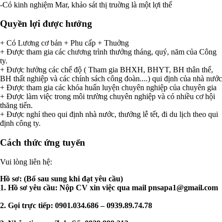
-Có kinh nghiệm Mar, khảo sát thị truờng là một lợi thế
Quyền lợi được hưởng
+ Có Lương cơ bản + Phu cấp + Thuởng
+ Được tham gia các chương trình thưởng tháng, quý, năm của Công
ty.
+ Được hưởng các chế độ ( Tham gia BHXH, BHYT, BH thân thể,
BH thất nghiệp và các chính sách công đoàn....) qui định của nhà nước
+ Được tham gia các khóa huấn luyện chuyên nghiệp của chuyên gia
+ Được làm việc trong môi trường chuyên nghiệp và có nhiều cơ hội
thăng tiến.
+ Được nghỉ theo qui định nhà nước, thưởng lễ tết, đi du lịch theo qui
định công ty.
Cách thức ứng tuyển
Vui lòng liên hệ:
Hồ sơ: (Bổ sau sung khi đạt yêu cầu)
1. Hồ sơ yêu cầu: Nộp CV xin việc qua mail
pnsapa1@gmail.com
2. Gọi trực tiếp: 0901.034.686 – 0939.89.74.78