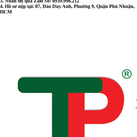
3. Nhắn tin qua Zalo Số: 0939.998.212
4. Hồ sơ nộp tại: 87, Đào Duy Anh, Phuờng 9, Quận Phú Nhuận,
HCM