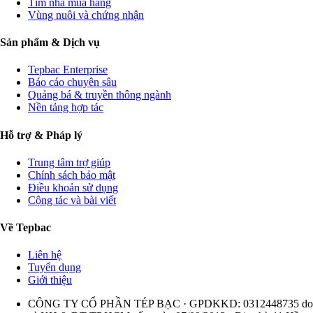
Tìm nhà mua hàng
Vùng nuôi và chứng nhận
Sản phẩm & Dịch vụ
Tepbac Enterprise
Báo cáo chuyên sâu
Quảng bá & truyền thông ngành
Nền tảng hợp tác
Hỗ trợ & Pháp lý
Trung tâm trợ giúp
Chính sách bảo mật
Điều khoản sử dụng
Cộng tác và bài viết
Về Tepbac
Liên hệ
Tuyển dụng
Giới thiệu
CÔNG TY CỔ PHẦN TÉP BẠC · GPDKKD: 0312448735 do