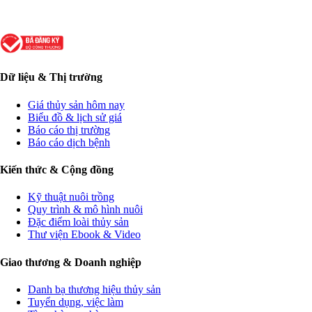
Dữ liệu & Thị trường
Giá thủy sản hôm nay
Biểu đồ & lịch sử giá
Báo cáo thị trường
Báo cáo dịch bệnh
Kiến thức & Cộng đồng
Kỹ thuật nuôi trồng
Quy trình & mô hình nuôi
Đặc điểm loài thủy sản
Thư viện Ebook & Video
Giao thương & Doanh nghiệp
Danh bạ thương hiệu thủy sản
Tuyển dụng, việc làm