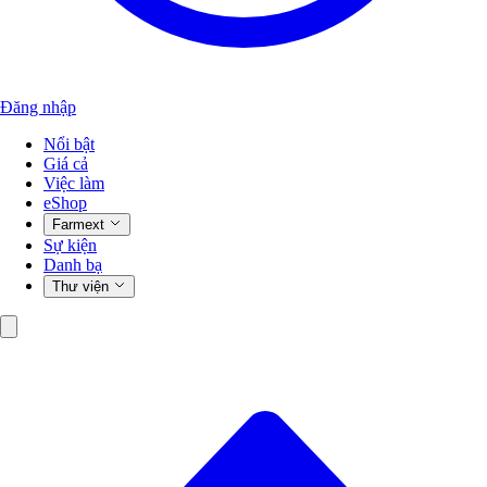
Đăng nhập
Nổi bật
Giá cả
Việc làm
eShop
Farmext
Sự kiện
Danh bạ
Thư viện