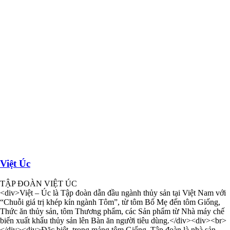
Việt Úc
TẬP ĐOÀN VIỆT ÚC
<div>Việt – Úc là Tập đoàn dẫn đầu ngành thủy sản tại Việt Nam với
“Chuỗi giá trị khép kín ngành Tôm”, từ tôm Bố Mẹ đến tôm Giống,
Thức ăn thủy sản, tôm Thương phẩm, các Sản phẩm từ Nhà máy chế
biến xuất khẩu thủy sản lên Bàn ăn người tiêu dùng.</div><div><br>
</div><div>Đặc biệt, trong mảng tôm Giống, Tập đoàn là nhà sản