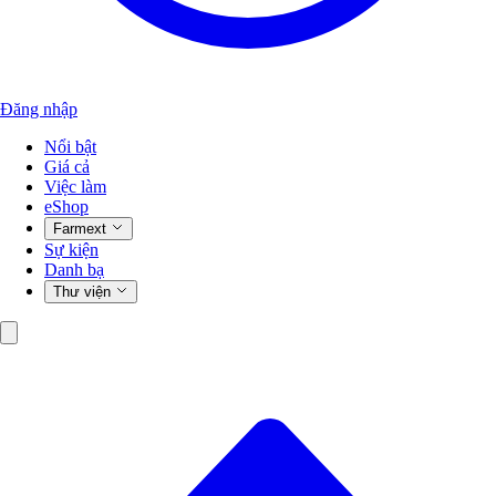
Đăng nhập
Nổi bật
Giá cả
Việc làm
eShop
Farmext
Sự kiện
Danh bạ
Thư viện