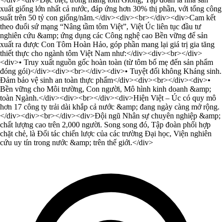
xuất giống lớn nhất cả nước, đáp ứng hơn 30% thị phần, với tổng công
suất trên 50 tỷ con giống/năm.</div><div><br></div><div>Cam kết
theo đuổi sứ mạng “Nâng tầm tôm Việt”, Việt Úc liên tục đầu tư
nghiên cứu &amp; ứng dụng các Công nghệ cao Bền vững để sản
xuất ra được Con Tôm Hoàn Hảo, góp phần mang lại giá trị gia tăng
thiết thực cho ngành tôm Việt Nam như:</div><div><br></div>
<div>• Truy xuất nguồn gốc hoàn toàn (từ tôm bố mẹ đến sản phẩm
đóng gói)</div><div><br></div><div>• Tuyệt đối không Kháng sinh.
Đảm bảo vệ sinh an toàn thực phẩm</div><div><br></div><div>•
Bền vững cho Môi trường, Con người, Mô hình kinh doanh &amp;
toàn Ngành.</div><div><br></div><div>Hiện Việt – Úc có quy mô
hơn 17 công ty trải dài khắp cả nước &amp; đang ngày càng mở rộng.
</div><div><br></div><div>Đội ngũ Nhân sự chuyên nghiệp &amp;
chất lượng cao trên 2,000 người. Song song đó, Tập đoàn phối hợp
chặt chẻ, là Đối tác chiến lược của các trường Đại học, Viện nghiên
cứu uy tín trong nước &amp; trên thế giới.</div>