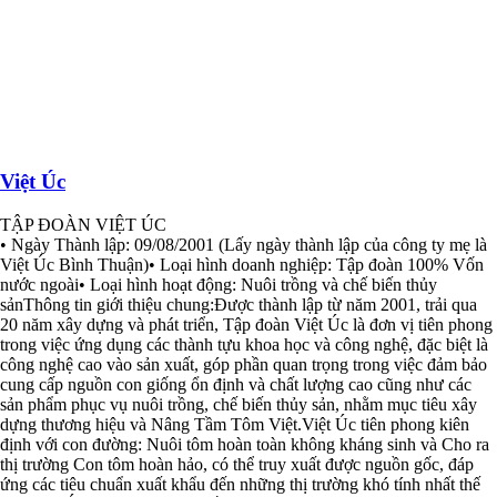
Việt Úc
TẬP ĐOÀN VIỆT ÚC
• Ngày Thành lập: 09/08/2001 (Lấy ngày thành lập của công ty mẹ là
Việt Úc Bình Thuận)• Loại hình doanh nghiệp: Tập đoàn 100% Vốn
nước ngoài• Loại hình hoạt động: Nuôi trồng và chế biến thủy
sảnThông tin giới thiệu chung:Được thành lập từ năm 2001, trải qua
20 năm xây dựng và phát triển, Tập đoàn Việt Úc là đơn vị tiên phong
trong việc ứng dụng các thành tựu khoa học và công nghệ, đặc biệt là
công nghệ cao vào sản xuất, góp phần quan trọng trong việc đảm bảo
cung cấp nguồn con giống ổn định và chất lượng cao cũng như các
sản phẩm phục vụ nuôi trồng, chế biến thủy sản, nhằm mục tiêu xây
dựng thương hiệu và Nâng Tầm Tôm Việt.Việt Úc tiên phong kiên
định với con đường: Nuôi tôm hoàn toàn không kháng sinh và Cho ra
thị trường Con tôm hoàn hảo, có thể truy xuất được nguồn gốc, đáp
ứng các tiêu chuẩn xuất khẩu đến những thị trường khó tính nhất thế