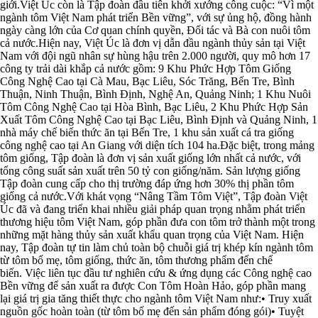
giới.Việt Úc còn là Tập đoàn đầu tiên khởi xướng công cuộc: “Vì một
ngành tôm Việt Nam phát triển Bền vững”, với sự ủng hộ, đồng hành
ngày càng lớn của Cơ quan chính quyền, Đối tác và Bà con nuôi tôm
cả nước.Hiện nay, Việt Úc là đơn vị dẫn đầu ngành thủy sản tại Việt
Nam với đội ngũ nhân sự hùng hậu trên 2.000 người, quy mô hơn 17
công ty trải dài khắp cả nước gồm: 9 Khu Phức Hợp Tôm Giống
Công Nghệ Cao tại Cà Mau, Bạc Liêu, Sóc Trăng, Bến Tre, Bình
Thuận, Ninh Thuận, Bình Định, Nghệ An, Quảng Ninh; 1 Khu Nuôi
Tôm Công Nghệ Cao tại Hòa Bình, Bạc Liêu, 2 Khu Phức Hợp Sản
Xuất Tôm Công Nghệ Cao tại Bạc Liêu, Bình Định và Quảng Ninh, 1
nhà máy chế biến thức ăn tại Bến Tre, 1 khu sản xuất cá tra giống
công nghệ cao tại An Giang với diện tích 104 ha.Đặc biệt, trong mảng
tôm giống, Tập đoàn là đơn vị sản xuất giống lớn nhất cả nước, với
tổng công suất sản xuất trên 50 tỷ con giống/năm. Sản lượng giống
Tập đoàn cung cấp cho thị trường đáp ứng hơn 30% thị phần tôm
giống cả nước.Với khát vọng “Nâng Tầm Tôm Việt”, Tập đoàn Việt
Úc đã và đang triển khai nhiều giải pháp quan trọng nhằm phát triển
thương hiệu tôm Việt Nam, góp phần đưa con tôm trở thành một trong
những mặt hàng thủy sản xuất khẩu quan trọng của Việt Nam. Hiện
nay, Tập đoàn tự tin làm chủ toàn bộ chuỗi giá trị khép kín ngành tôm
từ tôm bố mẹ, tôm giống, thức ăn, tôm thương phẩm đến chế
biến. Việc liên tục đầu tư nghiên cứu & ứng dụng các Công nghệ cao
Bền vững để sản xuất ra được Con Tôm Hoàn Hảo, góp phần mang
lại giá trị gia tăng thiết thực cho ngành tôm Việt Nam như:• Truy xuất
nguồn gốc hoàn toàn (từ tôm bố mẹ đến sản phẩm đóng gói)• Tuyệt