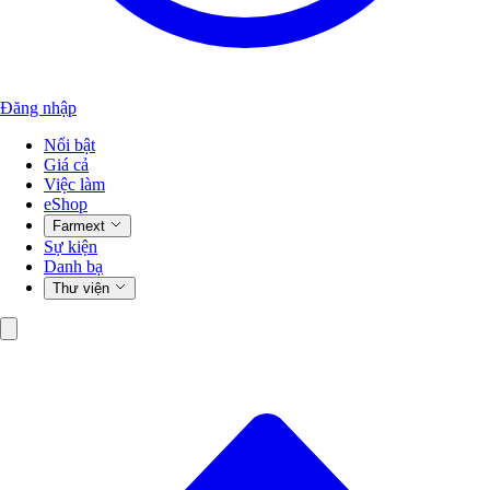
Đăng nhập
Nổi bật
Giá cả
Việc làm
eShop
Farmext
Sự kiện
Danh bạ
Thư viện