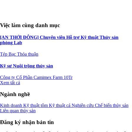
Việc làm cùng danh mục
[AN THỚI ĐÔNG] Chuyên viên Hỗ trợ Kỹ thuật Thủy sản
phòng Lab
Tép Bạc
Thỏa thuận
Kỹ sư Nuôi trồng thủy sản
Công ty Cổ Phần Camimex Farm
10Tr
Xem tất cả
Ngành nghề
Kinh doanh
Kỹ thuật tôm
Kỹ thuật cá
Nghiên cứu
Chế biến thủy sản
Liên quan thủy sản
Đăng ký nhận bản tin