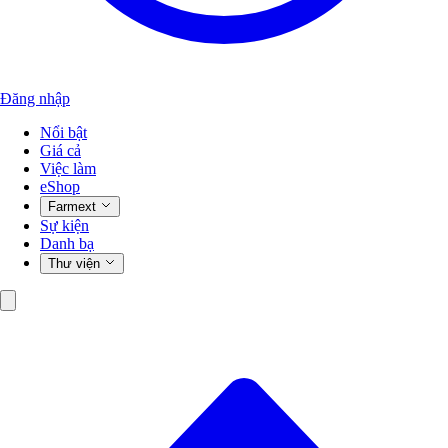
Đăng nhập
Nổi bật
Giá cả
Việc làm
eShop
Farmext
Sự kiện
Danh bạ
Thư viện