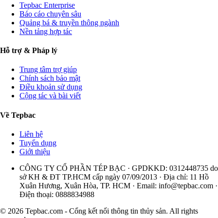
Tepbac Enterprise
Báo cáo chuyên sâu
Quảng bá & truyền thông ngành
Nền tảng hợp tác
Hỗ trợ & Pháp lý
Trung tâm trợ giúp
Chính sách bảo mật
Điều khoản sử dụng
Cộng tác và bài viết
Về Tepbac
Liên hệ
Tuyển dụng
Giới thiệu
CÔNG TY CỔ PHẦN TÉP BẠC · GPDKKD: 0312448735 do
sở KH & ĐT TP.HCM cấp ngày 07/09/2013 · Địa chỉ: 11 Hồ
Xuân Hương, Xuân Hòa, TP. HCM · Email:
info@tepbac.com
·
Điện thoại: 0888834988
© 2026 Tepbac.com - Cổng kết nối thông tin thủy sản. All rights