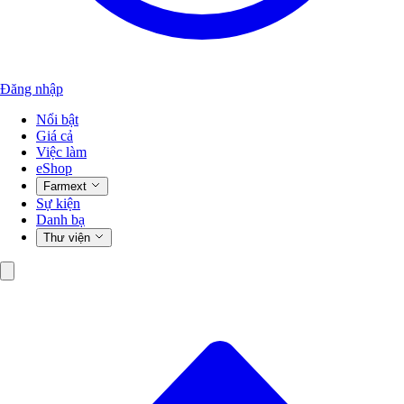
Đăng nhập
Nổi bật
Giá cả
Việc làm
eShop
Farmext
Sự kiện
Danh bạ
Thư viện