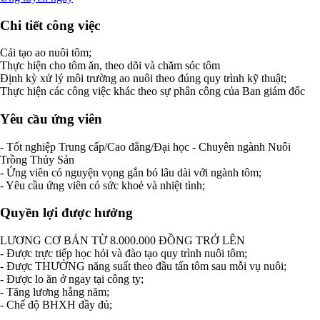
Chi tiết công việc
Cải tạo ao nuôi tôm;
Thực hiện cho tôm ăn, theo dõi và chăm sóc tôm
Định kỳ xử lý môi trường ao nuôi theo đúng quy trình kỹ thuật;
Thực hiện các công việc khác theo sự phân công của Ban giám đốc
Yêu cầu ứng viên
- Tốt nghiệp Trung cấp/Cao đẳng/Đại học - Chuyên ngành Nuôi
Trồng Thủy Sản
- Ứng viên có nguyện vọng gắn bó lâu dài với ngành tôm;
- Yêu cầu ứng viên có sức khoẻ và nhiệt tình;
Quyền lợi được hưởng
LƯƠNG CƠ BẢN TỪ 8.000.000 ĐỒNG TRỞ LÊN
- Được trực tiếp học hỏi và đào tạo quy trình nuôi tôm;
- Được THƯỞNG năng suất theo đầu tấn tôm sau mỗi vụ nuôi;
- Được lo ăn ở ngay tại công ty;
- Tăng lương hằng năm;
- Chế độ BHXH đầy đủ;