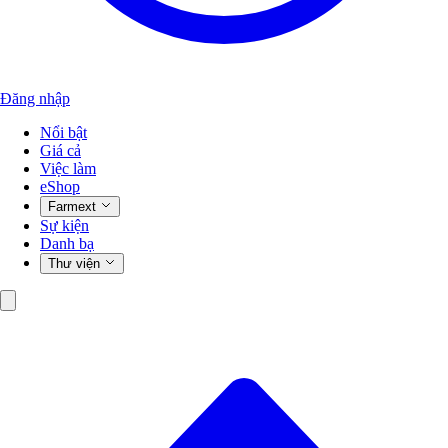
Đăng nhập
Nổi bật
Giá cả
Việc làm
eShop
Farmext
Sự kiện
Danh bạ
Thư viện