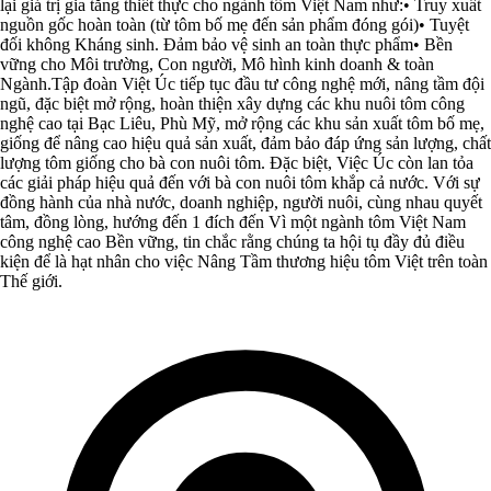
lại giá trị gia tăng thiết thực cho ngành tôm Việt Nam như:• Truy xuất
nguồn gốc hoàn toàn (từ tôm bố mẹ đến sản phẩm đóng gói)• Tuyệt
đối không Kháng sinh. Đảm bảo vệ sinh an toàn thực phẩm• Bền
vững cho Môi trường, Con người, Mô hình kinh doanh & toàn
Ngành.Tập đoàn Việt Úc tiếp tục đầu tư công nghệ mới, nâng tầm đội
ngũ, đặc biệt mở rộng, hoàn thiện xây dựng các khu nuôi tôm công
nghệ cao tại Bạc Liêu, Phù Mỹ, mở rộng các khu sản xuất tôm bố mẹ,
giống để nâng cao hiệu quả sản xuất, đảm bảo đáp ứng sản lượng, chất
lượng tôm giống cho bà con nuôi tôm. Đặc biệt, Việc Úc còn lan tỏa
các giải pháp hiệu quả đến với bà con nuôi tôm khắp cả nước. Với sự
đồng hành của nhà nước, doanh nghiệp, người nuôi, cùng nhau quyết
tâm, đồng lòng, hướng đến 1 đích đến Vì một ngành tôm Việt Nam
công nghệ cao Bền vững, tin chắc rằng chúng ta hội tụ đầy đủ điều
kiện để là hạt nhân cho việc Nâng Tầm thương hiệu tôm Việt trên toàn
Thế giới.