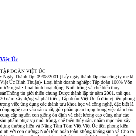
Việt Úc
TẬP ĐOÀN VIỆT ÚC
• Ngày Thành lập: 09/08/2001 (Lấy ngày thành lập của công ty mẹ là
Việt Úc Bình Thuận)• Loại hình doanh nghiệp: Tập đoàn 100% Vốn
nước ngoài• Loại hình hoạt động: Nuôi trồng và chế biến thủy
sảnThông tin giới thiệu chung:Được thành lập từ năm 2001, trải qua
20 năm xây dựng và phát triển, Tập đoàn Việt Úc là đơn vị tiên phong
trong việc ứng dụng các thành tựu khoa học và công nghệ, đặc biệt là
công nghệ cao vào sản xuất, góp phần quan trọng trong việc đảm bảo
cung cấp nguồn con giống ổn định và chất lượng cao cũng như các
sản phẩm phục vụ nuôi trồng, chế biến thủy sản, nhằm mục tiêu xây
dựng thương hiệu và Nâng Tầm Tôm Việt.Việt Úc tiên phong kiên
định với con đường: Nuôi tôm hoàn toàn không kháng sinh và Cho ra