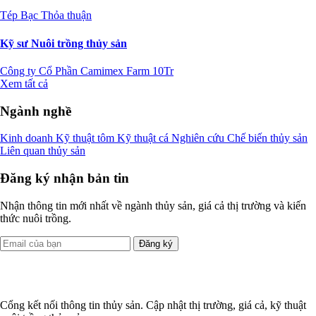
Tép Bạc
Thỏa thuận
Kỹ sư Nuôi trồng thủy sản
Công ty Cổ Phần Camimex Farm
10Tr
Xem tất cả
Ngành nghề
Kinh doanh
Kỹ thuật tôm
Kỹ thuật cá
Nghiên cứu
Chế biến thủy sản
Liên quan thủy sản
Đăng ký nhận bản tin
Nhận thông tin mới nhất về ngành thủy sản, giá cả thị trường và kiến
thức nuôi trồng.
Đăng ký
Cổng kết nối thông tin thủy sản. Cập nhật thị trường, giá cả, kỹ thuật