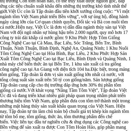
thị trường Con tôm hoàn hảo, có thể truy xuất được nguồn gốc, đáp
ứng các tiêu chuẩn xuất khẩu đến những thị trường khó tính nhất thế
giới.Việt Úc còn là Tập đoàn đầu tiên khởi xướng công cuộc: “Vì một
ngành tôm Việt Nam phát triển Bền vững”, với sự ủng hộ, đồng hành
ngày càng lớn của Cơ quan chính quyền, Đối tác và Bà con nuôi tôm
cả nước.Hiện nay, Việt Úc là đơn vị dẫn đầu ngành thủy sản tại Việt
Nam với đội ngũ nhân sự hùng hậu trên 2.000 người, quy mô hơn 17
công ty trải dài khắp cả nước gồm: 9 Khu Phức Hợp Tôm Giống
Công Nghệ Cao tại Cà Mau, Bạc Liêu, Sóc Trăng, Bến Tre, Bình
Thuận, Ninh Thuận, Bình Định, Nghệ An, Quảng Ninh; 1 Khu Nuôi
Tôm Công Nghệ Cao tại Hòa Bình, Bạc Liêu, 2 Khu Phức Hợp Sản
Xuất Tôm Công Nghệ Cao tại Bạc Liêu, Bình Định và Quảng Ninh, 1
nhà máy chế biến thức ăn tại Bến Tre, 1 khu sản xuất cá tra giống
công nghệ cao tại An Giang với diện tích 104 ha.Đặc biệt, trong mảng
tôm giống, Tập đoàn là đơn vị sản xuất giống lớn nhất cả nước, với
tổng công suất sản xuất trên 50 tỷ con giống/năm. Sản lượng giống
Tập đoàn cung cấp cho thị trường đáp ứng hơn 30% thị phần tôm
giống cả nước.Với khát vọng “Nâng Tầm Tôm Việt”, Tập đoàn Việt
Úc đã và đang triển khai nhiều giải pháp quan trọng nhằm phát triển
thương hiệu tôm Việt Nam, góp phần đưa con tôm trở thành một trong
những mặt hàng thủy sản xuất khẩu quan trọng của Việt Nam. Hiện
nay, Tập đoàn tự tin làm chủ toàn bộ chuỗi giá trị khép kín ngành tôm
từ tôm bố mẹ, tôm giống, thức ăn, tôm thương phẩm đến chế
biến. Việc liên tục đầu tư nghiên cứu & ứng dụng các Công nghệ cao
Bền vững để sản xuất ra được Con Tôm Hoàn Hảo, góp phần mang