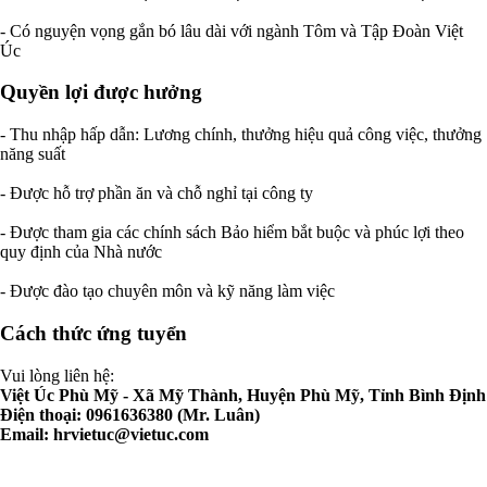
- Có nguyện vọng gắn bó lâu dài với ngành Tôm và Tập Đoàn Việt
Úc
Quyền lợi được hưởng
- Thu nhập hấp dẫn: Lương chính, thưởng hiệu quả công việc, thưởng
năng suất
- Được hỗ trợ phần ăn và chỗ nghỉ tại công ty
- Được tham gia các chính sách Bảo hiểm bắt buộc và phúc lợi theo
quy định của Nhà nước
- Được đào tạo chuyên môn và kỹ năng làm việc
Cách thức ứng tuyển
Vui lòng liên hệ:
Việt Úc Phù Mỹ - Xã Mỹ Thành, Huyện Phù Mỹ, Tỉnh Bình Định
Điện thoại: 0961636380 (Mr. Luân)
Email:
hrvietuc@vietuc.com