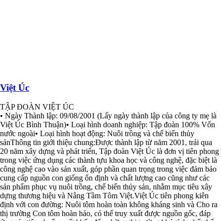
Việt Úc
TẬP ĐOÀN VIỆT ÚC
• Ngày Thành lập: 09/08/2001 (Lấy ngày thành lập của công ty mẹ là
Việt Úc Bình Thuận)• Loại hình doanh nghiệp: Tập đoàn 100% Vốn
nước ngoài• Loại hình hoạt động: Nuôi trồng và chế biến thủy
sảnThông tin giới thiệu chung:Được thành lập từ năm 2001, trải qua
20 năm xây dựng và phát triển, Tập đoàn Việt Úc là đơn vị tiên phong
trong việc ứng dụng các thành tựu khoa học và công nghệ, đặc biệt là
công nghệ cao vào sản xuất, góp phần quan trọng trong việc đảm bảo
cung cấp nguồn con giống ổn định và chất lượng cao cũng như các
sản phẩm phục vụ nuôi trồng, chế biến thủy sản, nhằm mục tiêu xây
dựng thương hiệu và Nâng Tầm Tôm Việt.Việt Úc tiên phong kiên
định với con đường: Nuôi tôm hoàn toàn không kháng sinh và Cho ra
thị trường Con tôm hoàn hảo, có thể truy xuất được nguồn gốc, đáp