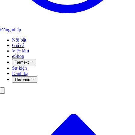
Đăng nhập
Nổi bật
Giá cả
Việc làm
eShop
Farmext
Sự kiện
Danh bạ
Thư viện