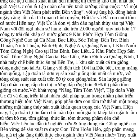
ứng các tiêu chuẩn xuất khẩu đến những thị trường khó tính nhất thế
giới.Việt Úc còn là Tập đoàn đầu tiên khởi xướng công cuộc: “Vì một
ngành tôm Việt Nam phát triển Bền vững”, với sự ủng hộ, đồng hành
ngày càng lớn của Cơ quan chính quyền, Đối tác và Bà con nuôi tôm
cả nước.Hiện nay, Việt Úc là đơn vị dẫn đầu ngành thủy sản tại Việt
Nam với đội ngũ nhân sự hùng hậu trên 2.000 người, quy mô hơn 17
công ty trải dài khắp cả nước gồm: 9 Khu Phức Hợp Tôm Giống
Công Nghệ Cao tại Cà Mau, Bạc Liêu, Sóc Trăng, Bến Tre, Bình
Thuận, Ninh Thuận, Bình Định, Nghệ An, Quảng Ninh; 1 Khu Nuôi
Tôm Công Nghệ Cao tại Hòa Bình, Bạc Liêu, 2 Khu Phức Hợp Sản
Xuất Tôm Công Nghệ Cao tại Bạc Liêu, Bình Định và Quảng Ninh, 1
nhà máy chế biến thức ăn tại Bến Tre, 1 khu sản xuất cá tra giống
công nghệ cao tại An Giang với diện tích 104 ha.Đặc biệt, trong mảng
tôm giống, Tập đoàn là đơn vị sản xuất giống lớn nhất cả nước, với
tổng công suất sản xuất trên 50 tỷ con giống/năm. Sản lượng giống
Tập đoàn cung cấp cho thị trường đáp ứng hơn 30% thị phần tôm
giống cả nước.Với khát vọng “Nâng Tầm Tôm Việt”, Tập đoàn Việt
Úc đã và đang triển khai nhiều giải pháp quan trọng nhằm phát triển
thương hiệu tôm Việt Nam, góp phần đưa con tôm trở thành một trong
những mặt hàng thủy sản xuất khẩu quan trọng của Việt Nam. Hiện
nay, Tập đoàn tự tin làm chủ toàn bộ chuỗi giá trị khép kín ngành tôm
từ tôm bố mẹ, tôm giống, thức ăn, tôm thương phẩm đến chế
biến. Việc liên tục đầu tư nghiên cứu & ứng dụng các Công nghệ cao
Bền vững để sản xuất ra được Con Tôm Hoàn Hảo, góp phần mang
lại giá trị gia tăng thiết thực cho ngành tôm Việt Nam như:• Truy xuất