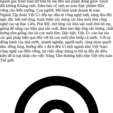
nguồn gốc hoàn toàn (từ tôm bố mẹ đến sản phẩm đóng gói)• Tuyệt
đối không Kháng sinh. Đảm bảo vệ sinh an toàn thực phẩm• Bền
vững cho Môi trường, Con người, Mô hình kinh doanh & toàn
Ngành.Tập đoàn Việt Úc tiếp tục đầu tư công nghệ mới, nâng tầm đội
ngũ, đặc biệt mở rộng, hoàn thiện xây dựng các khu nuôi tôm công
nghệ cao tại Bạc Liêu, Phù Mỹ, mở rộng các khu sản xuất tôm bố mẹ,
giống để nâng cao hiệu quả sản xuất, đảm bảo đáp ứng sản lượng, chất
lượng tôm giống cho bà con nuôi tôm. Đặc biệt, Việc Úc còn lan tỏa
các giải pháp hiệu quả đến với bà con nuôi tôm khắp cả nước. Với sự
đồng hành của nhà nước, doanh nghiệp, người nuôi, cùng nhau quyết
tâm, đồng lòng, hướng đến 1 đích đến Vì một ngành tôm Việt Nam
công nghệ cao Bền vững, tin chắc rằng chúng ta hội tụ đầy đủ điều
kiện để là hạt nhân cho việc Nâng Tầm thương hiệu tôm Việt trên toàn
Thế giới.