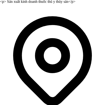
<p> Sản xuất kinh doanh thuốc thú y thủy sản</p>