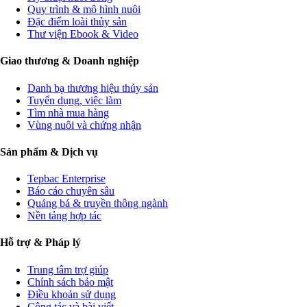
Quy trình & mô hình nuôi
Đặc điểm loài thủy sản
Thư viện Ebook & Video
Giao thương & Doanh nghiệp
Danh bạ thương hiệu thủy sản
Tuyển dụng, việc làm
Tìm nhà mua hàng
Vùng nuôi và chứng nhận
Sản phẩm & Dịch vụ
Tepbac Enterprise
Báo cáo chuyên sâu
Quảng bá & truyền thông ngành
Nền tảng hợp tác
Hỗ trợ & Pháp lý
Trung tâm trợ giúp
Chính sách bảo mật
Điều khoản sử dụng
Cộng tác và bài viết