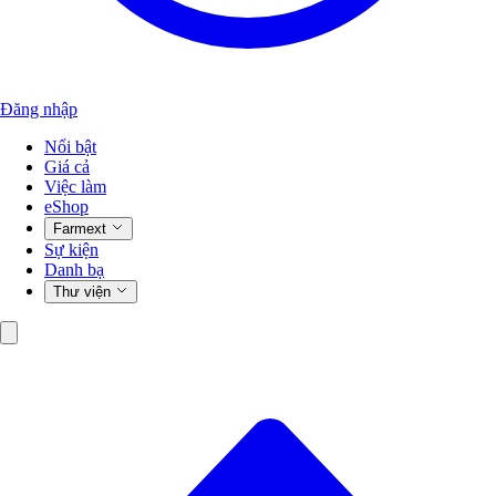
Đăng nhập
Nổi bật
Giá cả
Việc làm
eShop
Farmext
Sự kiện
Danh bạ
Thư viện