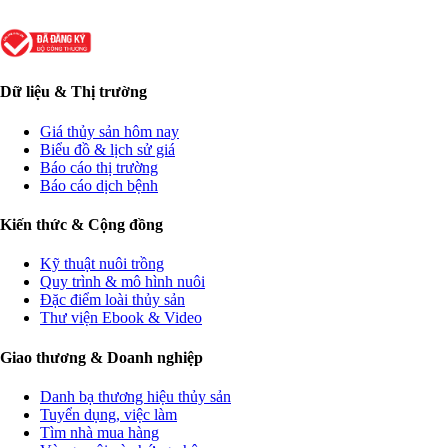
Dữ liệu & Thị trường
Giá thủy sản hôm nay
Biểu đồ & lịch sử giá
Báo cáo thị trường
Báo cáo dịch bệnh
Kiến thức & Cộng đồng
Kỹ thuật nuôi trồng
Quy trình & mô hình nuôi
Đặc điểm loài thủy sản
Thư viện Ebook & Video
Giao thương & Doanh nghiệp
Danh bạ thương hiệu thủy sản
Tuyển dụng, việc làm
Tìm nhà mua hàng