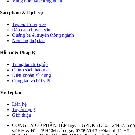
Vùng nuôi và chứng nhận
Sản phẩm & Dịch vụ
Tepbac Enterprise
Báo cáo chuyên sâu
Quảng bá & truyền thông ngành
Nền tảng hợp tác
Hỗ trợ & Pháp lý
Trung tâm trợ giúp
Chính sách bảo mật
Điều khoản sử dụng
Cộng tác và bài viết
Về Tepbac
Liên hệ
Tuyển dụng
Giới thiệu
CÔNG TY CỔ PHẦN TÉP BẠC · GPDKKD: 0312448735 do
sở KH & ĐT TP.HCM cấp ngày 07/09/2013 · Địa chỉ: 11 Hồ