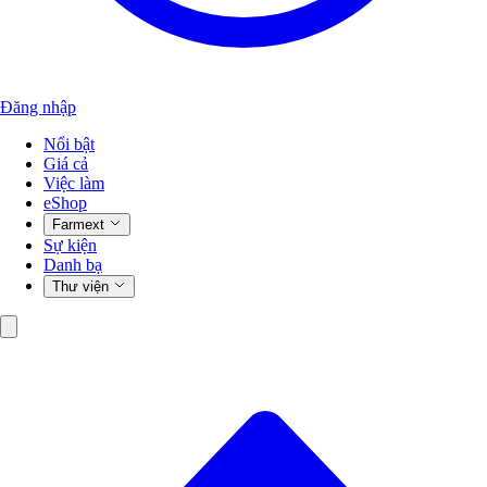
Đăng nhập
Nổi bật
Giá cả
Việc làm
eShop
Farmext
Sự kiện
Danh bạ
Thư viện