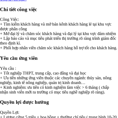
Chi tiết công việc
Công Việc:
+ Tìm kiếm khách hàng và mở bán kênh khách hàng lẻ tại khu vực
được phân công
+ Mở đại lý và chăm sóc khách hàng và đại lý tại khu vực đảm nhiệm
+ Lập báo cáo và mục tiêu phát triển thị trường rõ ràng trình giám đốc
theo định kì.
+ Phối hợp nhân viên chăm sóc khách hàng hỗ trợ tốt cho khách hàng.
Yêu cầu ứng viên
Yêu cầu :
+ Tốt nghiệp THPT, trung cấp, cao đẳng và đại học
+ Ưu tiên những ứng viên thuộc các chuyên ngành: thủy sản, nông
nghiệp, kinh tế nông nghiệp, quản trị kinh doanh…
+ Kinh nghiệm: ưu tiên có kinh nghiệm làm việc > 6 tháng ( chấp
nhận sinh viên mới ra trường có mục tiêu nghề nghiệp rõ ràng).
Quyền lợi được hưởng
Quyền Lợi:
+ Lương cứng 5 triệu + hoa hồng + thường chỉ tiêu ( trung bình 10-20