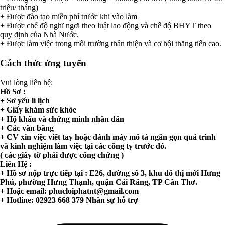
triệu/ tháng)
+ Được đào tạo miễn phí trước khi vào làm
+ Được chế độ nghĩ ngơi theo luật lao động và chế độ BHYT theo
quy định của Nhà Nước.
+ Được làm việc trong môi trường thân thiện và cơ hội thăng tiến cao.
Cách thức ứng tuyển
Vui lòng liên hệ:
Hồ Sơ :
+ Sơ yếu lí lịch
+ Giấy khám sức khỏe
+ Hộ khẩu và chứng minh nhân dân
+ Các văn bằng
+ CV xin việc viết tay hoặc đánh máy mô tả ngắn gọn quá trình
và kinh nghiệm làm việc tại các công ty trước đó.
( các giấy tờ phải được công chứng )
Liên Hệ :
+ Hồ sơ nộp trực tiếp tại : E26, đường số 3, khu đô thị mới Hưng
Phú, phường Hưng Thạnh, quận Cái Răng, TP Cần Thơ.
+ Hoặc email:
phucloiphatnt@gmail.com
+ Hotline: 02923 668 379 Nhân sự hỗ trợ