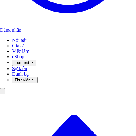
Đăng nhập
Nổi bật
Giá cả
Việc làm
eShop
Farmext
Sự kiện
Danh bạ
Thư viện