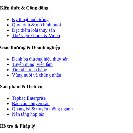
Kiến thức & Cộng đồng
Kỹ thuật nuôi trồng
Quy trình & mô hình nuôi
Đặc điểm loài thủy sản
Thư viện Ebook & Video
Giao thương & Doanh nghiệp
Danh bạ thương hiệu thủy sản
Tuyển dụng, việc làm
Tìm nhà mua hàng
Vùng nuôi và chứng nhận
Sản phẩm & Dịch vụ
Tepbac Enterprise
Báo cáo chuyên sâu
Quảng bá & truyền thông ngành
Nền tảng hợp tác
Hỗ trợ & Pháp lý