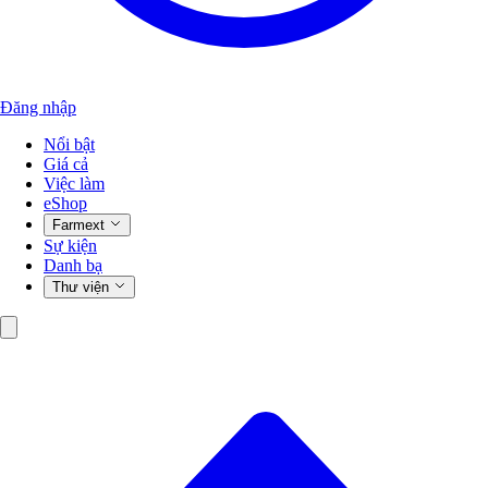
Đăng nhập
Nổi bật
Giá cả
Việc làm
eShop
Farmext
Sự kiện
Danh bạ
Thư viện