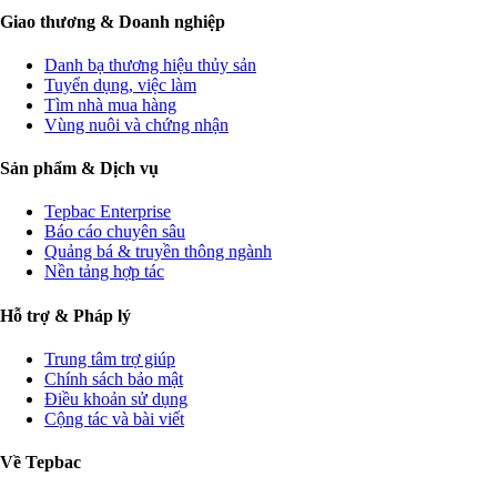
Giao thương & Doanh nghiệp
Danh bạ thương hiệu thủy sản
Tuyển dụng, việc làm
Tìm nhà mua hàng
Vùng nuôi và chứng nhận
Sản phẩm & Dịch vụ
Tepbac Enterprise
Báo cáo chuyên sâu
Quảng bá & truyền thông ngành
Nền tảng hợp tác
Hỗ trợ & Pháp lý
Trung tâm trợ giúp
Chính sách bảo mật
Điều khoản sử dụng
Cộng tác và bài viết
Về Tepbac