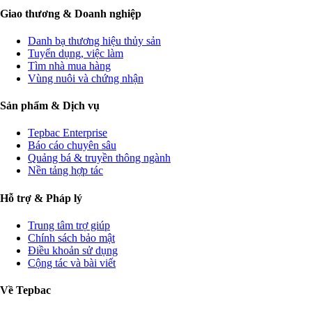
Giao thương & Doanh nghiệp
Danh bạ thương hiệu thủy sản
Tuyển dụng, việc làm
Tìm nhà mua hàng
Vùng nuôi và chứng nhận
Sản phẩm & Dịch vụ
Tepbac Enterprise
Báo cáo chuyên sâu
Quảng bá & truyền thông ngành
Nền tảng hợp tác
Hỗ trợ & Pháp lý
Trung tâm trợ giúp
Chính sách bảo mật
Điều khoản sử dụng
Cộng tác và bài viết
Về Tepbac