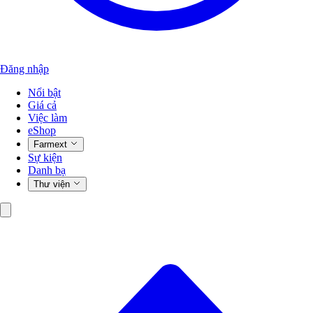
Đăng nhập
Nổi bật
Giá cả
Việc làm
eShop
Farmext
Sự kiện
Danh bạ
Thư viện