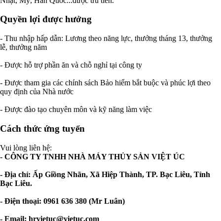
Nhật, Mỹ, Hàn Quốc...được ưu tiên.
Quyền lợi được hưởng
- Thu nhập hấp dẫn: Lương theo năng lực, thưởng tháng 13, thưởng
lễ, thưởng năm
- Được hỗ trợ phần ăn và chỗ nghỉ tại công ty
- Được tham gia các chính sách Bảo hiểm bắt buộc và phúc lợi theo
quy định của Nhà nước
- Được đào tạo chuyên môn và kỹ năng làm việc
Cách thức ứng tuyển
Vui lòng liên hệ:
- CÔNG TY TNHH NHÀ MÁY THỦY SẢN VIỆT ÚC
- Địa chỉ: Ấp Giồng Nhãn, Xã Hiệp Thành, TP. Bạc Liêu, Tỉnh
Bạc Liêu.
- Điện thoại: 0961 636 380 (Mr Luân)
- Email:
hrvietuc@vietuc.com