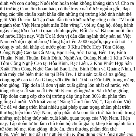
định với con đường: Nuôi tôm hoàn toàn không kháng sinh và Cho ra
thị trường Con tôm hoàn hảo, có thể truy xuất được nguồn gốc, đáp
ứng các tiêu chuẩn xuất khẩu đến những thị trường khó tính nhất thế
giới.Việt Úc còn là Tập đoàn đầu tiên khởi xướng công cuộc: “Vì một
ngành tôm Việt Nam phát triển Bền vững”, với sự ủng hộ, đồng hành
ngày càng lớn của Cơ quan chính quyền, Đối tác và Bà con nuôi tôm
cả nước.Hiện nay, Việt Úc là đơn vị dẫn đầu ngành thủy sản tại Việt
Nam với đội ngũ nhân sự hùng hậu trên 2.000 người, quy mô hơn 17
công ty trải dài khắp cả nước gồm: 9 Khu Phức Hợp Tôm Giống
Công Nghệ Cao tại Cà Mau, Bạc Liêu, Sóc Trăng, Bến Tre, Bình
Thuận, Ninh Thuận, Bình Định, Nghệ An, Quảng Ninh; 1 Khu Nuôi
Tôm Công Nghệ Cao tại Hòa Bình, Bạc Liêu, 2 Khu Phức Hợp Sản
Xuất Tôm Công Nghệ Cao tại Bạc Liêu, Bình Định và Quảng Ninh, 1
nhà máy chế biến thức ăn tại Bến Tre, 1 khu sản xuất cá tra giống
công nghệ cao tại An Giang với diện tích 104 ha.Đặc biệt, trong mảng
tôm giống, Tập đoàn là đơn vị sản xuất giống lớn nhất cả nước, với
tổng công suất sản xuất trên 50 tỷ con giống/năm. Sản lượng giống
Tập đoàn cung cấp cho thị trường đáp ứng hơn 30% thị phần tôm
giống cả nước.Với khát vọng “Nâng Tầm Tôm Việt”, Tập đoàn Việt
Úc đã và đang triển khai nhiều giải pháp quan trọng nhằm phát triển
thương hiệu tôm Việt Nam, góp phần đưa con tôm trở thành một trong
những mặt hàng thủy sản xuất khẩu quan trọng của Việt Nam. Hiện
nay, Tập đoàn tự tin làm chủ toàn bộ chuỗi giá trị khép kín ngành tôm
từ tôm bố mẹ, tôm giống, thức ăn, tôm thương phẩm đến chế
biến. Việc liên tục đầu tư nghiên cứu & ứng dụng các Công nghệ cao