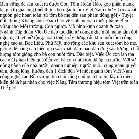
Bền vững để sản xuất ra được Con Tôm Hoàn Hảo, góp phần mang
lại giá trị gia tăng thiết thực cho ngành tôm Việt Nam như:• Truy xuất
nguồn gốc hoàn toàn (từ tôm bố mẹ đến sản phẩm đóng gói)• Tuyệt
đối không Kháng sinh. Đảm bảo vệ sinh an toàn thực phẩm• Bền
vững cho Môi trường, Con người, Mô hình kinh doanh & toàn
Ngành.Tập đoàn Việt Úc tiếp tục đầu tư công nghệ mới, nâng tầm đội
ngũ, đặc biệt mở rộng, hoàn thiện xây dựng các khu nuôi tôm công
nghệ cao tại Bạc Liêu, Phù Mỹ, mở rộng các khu sản xuất tôm bố mẹ,
giống để nâng cao hiệu quả sản xuất, đảm bảo đáp ứng sản lượng, chất
lượng tôm giống cho bà con nuôi tôm. Đặc biệt, Việc Úc còn lan tỏa
các giải pháp hiệu quả đến với bà con nuôi tôm khắp cả nước. Với sự
đồng hành của nhà nước, doanh nghiệp, người nuôi, cùng nhau quyết
tâm, đồng lòng, hướng đến 1 đích đến Vì một ngành tôm Việt Nam
công nghệ cao Bền vững, tin chắc rằng chúng ta hội tụ đầy đủ điều
kiện để là hạt nhân cho việc Nâng Tầm thương hiệu tôm Việt trên toàn
Thế giới.