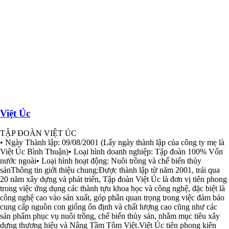
Việt Úc
TẬP ĐOÀN VIỆT ÚC
• Ngày Thành lập: 09/08/2001 (Lấy ngày thành lập của công ty mẹ là
Việt Úc Bình Thuận)• Loại hình doanh nghiệp: Tập đoàn 100% Vốn
nước ngoài• Loại hình hoạt động: Nuôi trồng và chế biến thủy
sảnThông tin giới thiệu chung:Được thành lập từ năm 2001, trải qua
20 năm xây dựng và phát triển, Tập đoàn Việt Úc là đơn vị tiên phong
trong việc ứng dụng các thành tựu khoa học và công nghệ, đặc biệt là
công nghệ cao vào sản xuất, góp phần quan trọng trong việc đảm bảo
cung cấp nguồn con giống ổn định và chất lượng cao cũng như các
sản phẩm phục vụ nuôi trồng, chế biến thủy sản, nhằm mục tiêu xây
dựng thương hiệu và Nâng Tầm Tôm Việt.Việt Úc tiên phong kiên