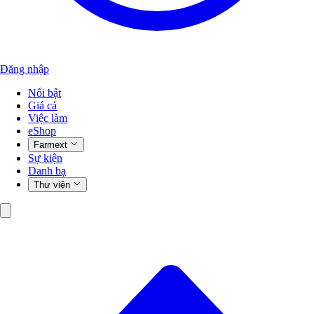
Đăng nhập
Nổi bật
Giá cả
Việc làm
eShop
Farmext
Sự kiện
Danh bạ
Thư viện