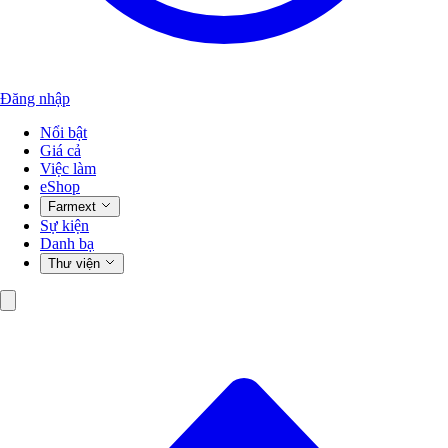
Đăng nhập
Nổi bật
Giá cả
Việc làm
eShop
Farmext
Sự kiện
Danh bạ
Thư viện