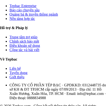
Tepbac Enterprise
Báo cáo chuyên sâu
Quảng bá & truyền thông ngành
Nền tảng hợp tác
Hỗ trợ & Pháp lý
Trung tâm trợ giúp
Chính sách bảo mật
Điều khoản sử dụng
Cộng tác và bài viết
Về Tepbac
Liên hệ
Tuyển dụng
Giới thiệu
CÔNG TY CỔ PHẦN TÉP BẠC · GPDKKD: 0312448735 do
sở KH & ĐT TP.HCM cấp ngày 07/09/2013 · Địa chỉ: 11 Hồ
Xuân Hương, Xuân Hòa, TP. HCM · Email:
info@tepbac.com
·
Điện thoại: 0888834988
© 2026 Tepbac.com - Cổng kết nối thông tin thủy sản. All rights