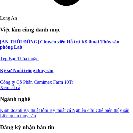
Long An
Việc làm cùng danh mục
[AN THỚI ĐÔNG] Chuyên viên Hỗ trợ Kỹ thuật Thủy sản
phòng Lab
Tép Bạc
Thỏa thuận
Kỹ sư Nuôi trồng thủy sản
Công ty Cổ Phần Camimex Farm
10Tr
Xem tất cả
Ngành nghề
Kinh doanh
Kỹ thuật tôm
Kỹ thuật cá
Nghiên cứu
Chế biến thủy sản
Liên quan thủy sản
Đăng ký nhận bản tin