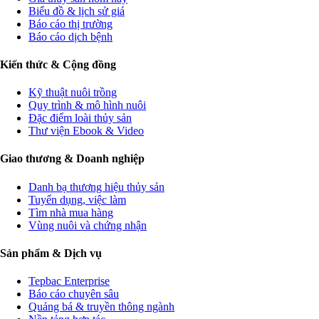
Biểu đồ & lịch sử giá
Báo cáo thị trường
Báo cáo dịch bệnh
Kiến thức & Cộng đồng
Kỹ thuật nuôi trồng
Quy trình & mô hình nuôi
Đặc điểm loài thủy sản
Thư viện Ebook & Video
Giao thương & Doanh nghiệp
Danh bạ thương hiệu thủy sản
Tuyển dụng, việc làm
Tìm nhà mua hàng
Vùng nuôi và chứng nhận
Sản phẩm & Dịch vụ
Tepbac Enterprise
Báo cáo chuyên sâu
Quảng bá & truyền thông ngành