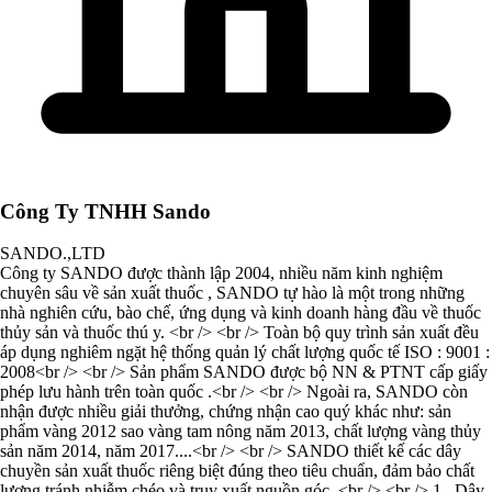
Công Ty TNHH Sando
SANDO.,LTD
Công ty SANDO được thành lập 2004, nhiều năm kinh nghiệm
chuyên sâu về sản xuất thuốc , SANDO tự hào là một trong những
nhà nghiên cứu, bào chế, ứng dụng và kinh doanh hàng đầu về thuốc
thủy sản và thuốc thú y. <br /> <br /> Toàn bộ quy trình sản xuất đều
áp dụng nghiêm ngặt hệ thống quản lý chất lượng quốc tế ISO : 9001 :
2008<br /> <br /> Sản phẩm SANDO được bộ NN & PTNT cấp giấy
phép lưu hành trên toàn quốc .<br /> <br /> Ngoài ra, SANDO còn
nhận được nhiều giải thưởng, chứng nhận cao quý khác như: sản
phẩm vàng 2012 sao vàng tam nông năm 2013, chất lượng vàng thủy
sản năm 2014, năm 2017....<br /> <br /> SANDO thiết kế các dây
chuyền sản xuất thuốc riêng biệt đúng theo tiêu chuẩn, đảm bảo chất
lượng tránh nhiễm chéo và truy xuất nguồn góc .<br /> <br /> 1 . Dây