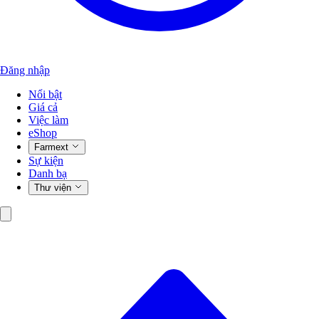
Đăng nhập
Nổi bật
Giá cả
Việc làm
eShop
Farmext
Sự kiện
Danh bạ
Thư viện