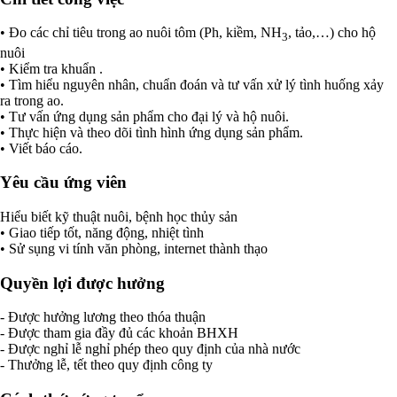
• Đo các chỉ tiêu trong ao nuôi tôm (Ph, kiềm, NH
, tảo,…) cho hộ
3
nuôi
• Kiểm tra khuẩn .
• Tìm hiểu nguyên nhân, chuẩn đoán và tư vấn xử lý tình huống xảy
ra trong ao.
• Tư vấn ứng dụng sản phẩm cho đại lý và hộ nuôi.
• Thực hiện và theo dõi tình hình ứng dụng sản phẩm.
• Viết báo cáo.
Yêu cầu ứng viên
Hiểu biết kỹ thuật nuôi, bệnh học thủy sản
• Giao tiếp tốt, năng động, nhiệt tình
• Sử sụng vi tính văn phòng, internet thành thạo
Quyền lợi được hưởng
- Được hưởng lương theo thóa thuận
- Được tham gia đầy đủ các khoản BHXH
- Được nghỉ lễ nghỉ phép theo quy định của nhà nước
- Thưởng lễ, tết theo quy định công ty