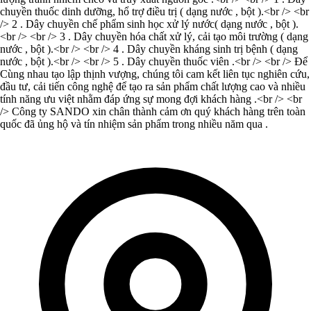
chuyền thuốc dinh dưỡng, hổ trợ điều trị ( dạng nước , bột ).<br /> <br
/> 2 . Dây chuyền chế phẩm sinh học xử lý nước( dạng nước , bột ).
<br /> <br /> 3 . Dây chuyền hóa chất xử lý, cải tạo môi trường ( dạng
nước , bột ).<br /> <br /> 4 . Dây chuyền kháng sinh trị bệnh ( dạng
nước , bột ).<br /> <br /> 5 . Dây chuyền thuốc viên .<br /> <br /> Để
Cùng nhau tạo lập thịnh vượng, chúng tôi cam kết liên tục nghiên cứu,
đầu tư, cải tiến công nghệ để tạo ra sản phẩm chất lượng cao và nhiều
tính năng ưu việt nhằm đáp ứng sự mong đợi khách hàng .<br /> <br
/> Công ty SANDO xin chân thành cảm ơn quý khách hàng trên toàn
quốc đã ủng hộ và tín nhiệm sản phẩm trong nhiều năm qua .