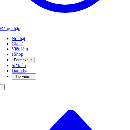
Đăng nhập
Nổi bật
Giá cả
Việc làm
eShop
Farmext
Sự kiện
Danh bạ
Thư viện