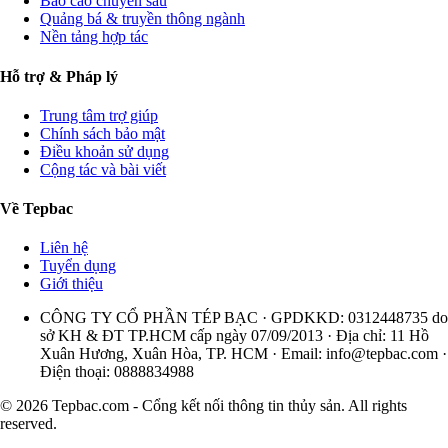
Báo cáo chuyên sâu
Quảng bá & truyền thông ngành
Nền tảng hợp tác
Hỗ trợ & Pháp lý
Trung tâm trợ giúp
Chính sách bảo mật
Điều khoản sử dụng
Cộng tác và bài viết
Về Tepbac
Liên hệ
Tuyển dụng
Giới thiệu
CÔNG TY CỔ PHẦN TÉP BẠC · GPDKKD: 0312448735 do
sở KH & ĐT TP.HCM cấp ngày 07/09/2013 · Địa chỉ: 11 Hồ
Xuân Hương, Xuân Hòa, TP. HCM · Email:
info@tepbac.com
·
Điện thoại: 0888834988
© 2026 Tepbac.com - Cổng kết nối thông tin thủy sản. All rights
reserved.