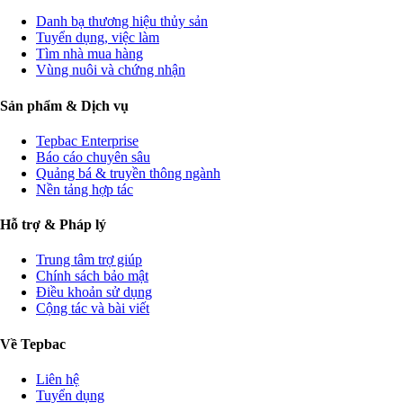
Danh bạ thương hiệu thủy sản
Tuyển dụng, việc làm
Tìm nhà mua hàng
Vùng nuôi và chứng nhận
Sản phẩm & Dịch vụ
Tepbac Enterprise
Báo cáo chuyên sâu
Quảng bá & truyền thông ngành
Nền tảng hợp tác
Hỗ trợ & Pháp lý
Trung tâm trợ giúp
Chính sách bảo mật
Điều khoản sử dụng
Cộng tác và bài viết
Về Tepbac
Liên hệ
Tuyển dụng