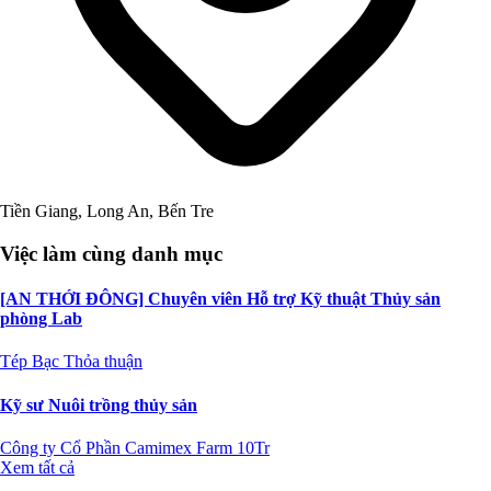
Tiền Giang, Long An, Bến Tre
Việc làm cùng danh mục
[AN THỚI ĐÔNG] Chuyên viên Hỗ trợ Kỹ thuật Thủy sản
phòng Lab
Tép Bạc
Thỏa thuận
Kỹ sư Nuôi trồng thủy sản
Công ty Cổ Phần Camimex Farm
10Tr
Xem tất cả