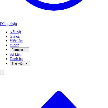
Đăng nhập
Nổi bật
Giá cả
Việc làm
eShop
Farmext
Sự kiện
Danh bạ
Thư viện