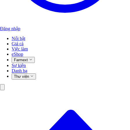
Đăng nhập
Nổi bật
Giá cả
Việc làm
eShop
Farmext
Sự kiện
Danh bạ
Thư viện