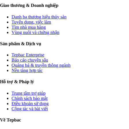
Giao thương & Doanh nghiệp
Danh bạ thương hiệu thủy sản
Tuyển dụng, việc làm
Tìm nhà mua hàng
Vùng nuôi và chứng nhận
Sản phẩm & Dịch vụ
Tepbac Enterprise
Báo cáo chuyên sâu
Quảng bá & truyền thông ngành
Nền tảng hợp tác
Hỗ trợ & Pháp lý
Trung tâm trợ giúp
Chính sách bảo mật
Điều khoản sử dụng
Cộng tác và bài viết
Về Tepbac