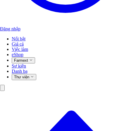
Đăng nhập
Nổi bật
Giá cả
Việc làm
eShop
Farmext
Sự kiện
Danh bạ
Thư viện