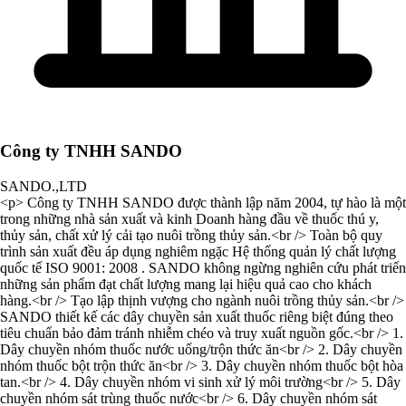
Công ty TNHH SANDO
SANDO.,LTD
<p> Công ty TNHH SANDO được thành lập năm 2004, tự hào là một
trong những nhà sản xuất và kinh Doanh hàng đầu về thuốc thú y,
thủy sản, chất xử lý cải tạo nuôi trồng thủy sản.<br /> Toàn bộ quy
trình sản xuất đều áp dụng nghiêm ngặc Hệ thống quản lý chất lượng
quốc tế ISO 9001: 2008 . SANDO không ngừng nghiên cứu phát triển
những sản phẩm đạt chất lượng mang lại hiệu quả cao cho khách
hàng.<br /> Tạo lập thịnh vượng cho ngành nuôi trồng thủy sản.<br />
SANDO thiết kế các dây chuyền sản xuất thuốc riêng biệt đúng theo
tiêu chuẩn bảo đảm tránh nhiễm chéo và truy xuất nguồn gốc.<br /> 1.
Dây chuyền nhóm thuốc nước uống/trộn thức ăn<br /> 2. Dây chuyền
nhóm thuốc bột trộn thức ăn<br /> 3. Dây chuyền nhóm thuốc bột hòa
tan.<br /> 4. Dây chuyền nhóm vi sinh xử lý môi trường<br /> 5. Dây
chuyền nhóm sát trùng thuốc nước<br /> 6. Dây chuyền nhóm sát