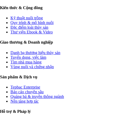
Kiến thức & Cộng đồng
Kỹ thuật nuôi trồng
Quy trình & mô hình nuôi
Đặc điểm loài thủy sản
Thư viện Ebook & Video
Giao thương & Doanh nghiệp
Danh bạ thương hiệu thủy sản
Tuyển dụng, việc làm
Tìm nhà mua hàng
Vùng nuôi và chứng nhận
Sản phẩm & Dịch vụ
Tepbac Enterprise
Báo cáo chuyên sâu
Quảng bá & truyền thông ngành
Nền tảng hợp tác
Hỗ trợ & Pháp lý