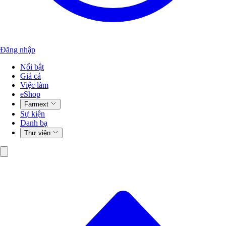
Đăng nhập
Nổi bật
Giá cả
Việc làm
eShop
Farmext
Sự kiện
Danh bạ
Thư viện