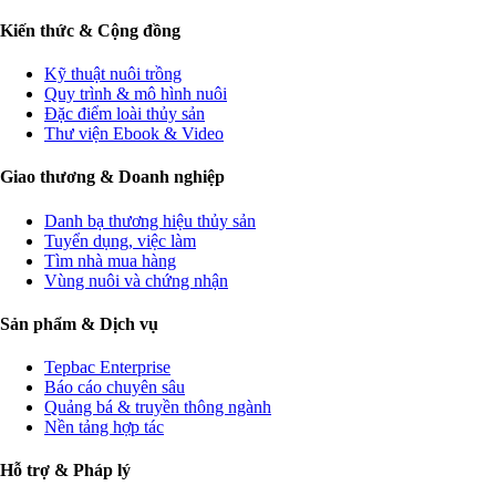
Kiến thức & Cộng đồng
Kỹ thuật nuôi trồng
Quy trình & mô hình nuôi
Đặc điểm loài thủy sản
Thư viện Ebook & Video
Giao thương & Doanh nghiệp
Danh bạ thương hiệu thủy sản
Tuyển dụng, việc làm
Tìm nhà mua hàng
Vùng nuôi và chứng nhận
Sản phẩm & Dịch vụ
Tepbac Enterprise
Báo cáo chuyên sâu
Quảng bá & truyền thông ngành
Nền tảng hợp tác
Hỗ trợ & Pháp lý