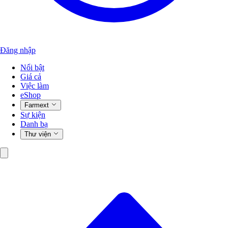
Đăng nhập
Nổi bật
Giá cả
Việc làm
eShop
Farmext
Sự kiện
Danh bạ
Thư viện