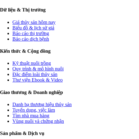
Dữ liệu & Thị trường
Giá thủy sản hôm nay
Biểu đồ & lịch sử giá
Báo cáo thị trường
Báo cáo dịch bệnh
Kiến thức & Cộng đồng
Kỹ thuật nuôi trồng
Quy trình & mô hình nuôi
Đặc điểm loài thủy sản
Thư viện Ebook & Video
Giao thương & Doanh nghiệp
Danh bạ thương hiệu thủy sản
Tuyển dụng, việc làm
Tìm nhà mua hàng
Vùng nuôi và chứng nhận
Sản phẩm & Dịch vụ