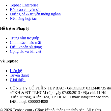
Tepbac Enterprise
Báo cáo chuyên sâu
Quảng bá & truyền thông ngành
Nền tảng hợp tác
Hỗ trợ & Pháp lý
Trung tâm trợ giúp
Chính sách bảo mật
Điều khoản sử dụng
Cộng tác và bài viết
Về Tepbac
Liên hệ
Tuyển dụng
Giới thiệu
CÔNG TY CỔ PHẦN TÉP BẠC · GPDKKD: 0312448735 do
sở KH & ĐT TP.HCM cấp ngày 07/09/2013 · Địa chỉ: 11 Hồ
Xuân Hương, Xuân Hòa, TP. HCM · Email:
info@tepbac.com
·
Điện thoại: 0888834988
© 2026 Tepbac.com - Cổng kết nối thông tin thủy sản. All rights