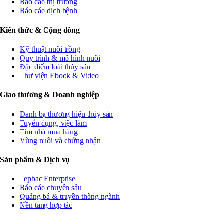
Báo cáo thị trường
Báo cáo dịch bệnh
Kiến thức & Cộng đồng
Kỹ thuật nuôi trồng
Quy trình & mô hình nuôi
Đặc điểm loài thủy sản
Thư viện Ebook & Video
Giao thương & Doanh nghiệp
Danh bạ thương hiệu thủy sản
Tuyển dụng, việc làm
Tìm nhà mua hàng
Vùng nuôi và chứng nhận
Sản phẩm & Dịch vụ
Tepbac Enterprise
Báo cáo chuyên sâu
Quảng bá & truyền thông ngành
Nền tảng hợp tác