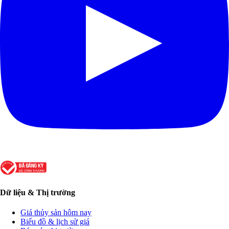
Dữ liệu & Thị trường
Giá thủy sản hôm nay
Biểu đồ & lịch sử giá