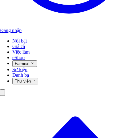
Đăng nhập
Nổi bật
Giá cả
Việc làm
eShop
Farmext
Sự kiện
Danh bạ
Thư viện