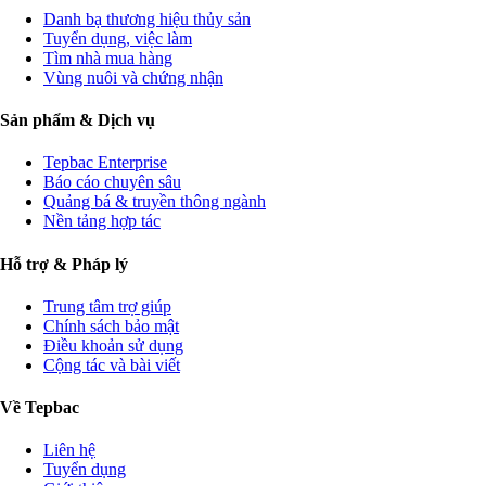
Danh bạ thương hiệu thủy sản
Tuyển dụng, việc làm
Tìm nhà mua hàng
Vùng nuôi và chứng nhận
Sản phẩm & Dịch vụ
Tepbac Enterprise
Báo cáo chuyên sâu
Quảng bá & truyền thông ngành
Nền tảng hợp tác
Hỗ trợ & Pháp lý
Trung tâm trợ giúp
Chính sách bảo mật
Điều khoản sử dụng
Cộng tác và bài viết
Về Tepbac
Liên hệ
Tuyển dụng