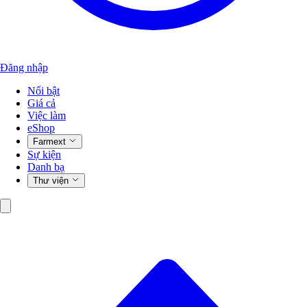
Đăng nhập
Nổi bật
Giá cả
Việc làm
eShop
Farmext
Sự kiện
Danh bạ
Thư viện