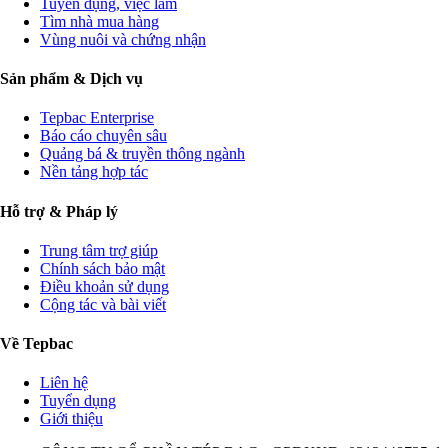
Tuyển dụng, việc làm
Tìm nhà mua hàng
Vùng nuôi và chứng nhận
Sản phẩm & Dịch vụ
Tepbac Enterprise
Báo cáo chuyên sâu
Quảng bá & truyền thông ngành
Nền tảng hợp tác
Hỗ trợ & Pháp lý
Trung tâm trợ giúp
Chính sách bảo mật
Điều khoản sử dụng
Cộng tác và bài viết
Về Tepbac
Liên hệ
Tuyển dụng
Giới thiệu