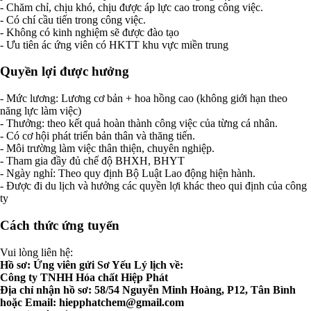
- Chăm chỉ, chịu khó, chịu được áp lực cao trong công việc.
- Có chí cầu tiến trong công việc.
- Không có kinh nghiệm sẽ được đào tạo
- Ưu tiên ác ứng viên có HKTT khu vực miền trung
Quyền lợi được hưởng
- Mức lương: Lương cơ bản + hoa hồng cao (không giới hạn theo
năng lực làm việc)
- Thưởng: theo kết quả hoàn thành công việc của từng cá nhân.
- Có cơ hội phát triển bản thân và thăng tiến.
- Môi trường làm việc thân thiện, chuyên nghiệp.
- Tham gia đầy đủ chế độ BHXH, BHYT
- Ngày nghỉ: Theo quy định Bộ Luật Lao động hiện hành.
- Được đi du lịch và hưởng các quyền lợi khác theo qui định của công
ty
Cách thức ứng tuyển
Vui lòng liên hệ:
Hồ sơ: Ứng viên gửi Sơ Yếu Lý lịch về:
Công ty TNHH Hóa chất Hiệp Phát
Địa chỉ nhận hồ sơ: 58/54 Nguyễn Minh Hoàng, P12, Tân Bình
hoặc Email:
hiepphatchem@gmail.com