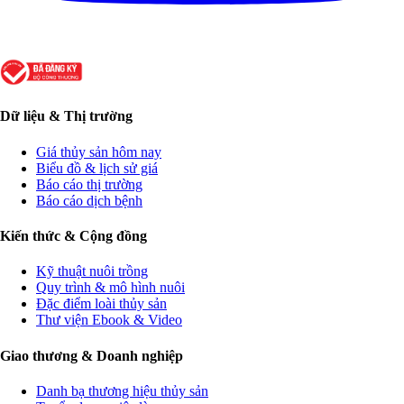
Dữ liệu & Thị trường
Giá thủy sản hôm nay
Biểu đồ & lịch sử giá
Báo cáo thị trường
Báo cáo dịch bệnh
Kiến thức & Cộng đồng
Kỹ thuật nuôi trồng
Quy trình & mô hình nuôi
Đặc điểm loài thủy sản
Thư viện Ebook & Video
Giao thương & Doanh nghiệp
Danh bạ thương hiệu thủy sản