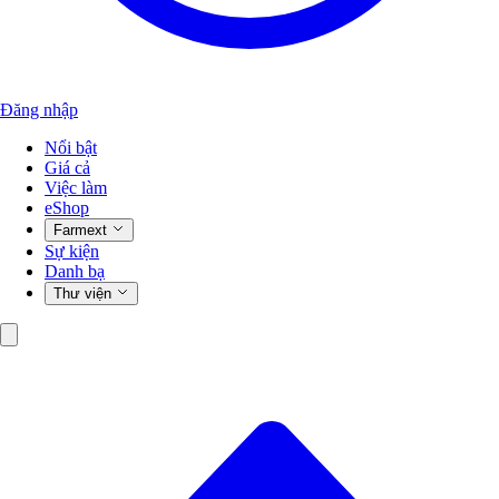
Đăng nhập
Nổi bật
Giá cả
Việc làm
eShop
Farmext
Sự kiện
Danh bạ
Thư viện