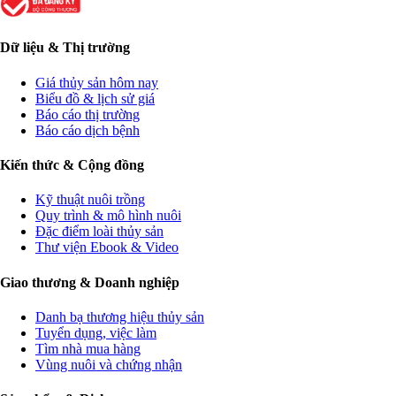
Dữ liệu & Thị trường
Giá thủy sản hôm nay
Biểu đồ & lịch sử giá
Báo cáo thị trường
Báo cáo dịch bệnh
Kiến thức & Cộng đồng
Kỹ thuật nuôi trồng
Quy trình & mô hình nuôi
Đặc điểm loài thủy sản
Thư viện Ebook & Video
Giao thương & Doanh nghiệp
Danh bạ thương hiệu thủy sản
Tuyển dụng, việc làm
Tìm nhà mua hàng
Vùng nuôi và chứng nhận