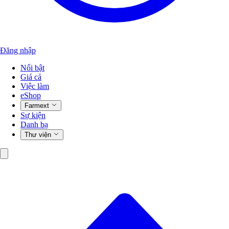
Đăng nhập
Nổi bật
Giá cả
Việc làm
eShop
Farmext
Sự kiện
Danh bạ
Thư viện