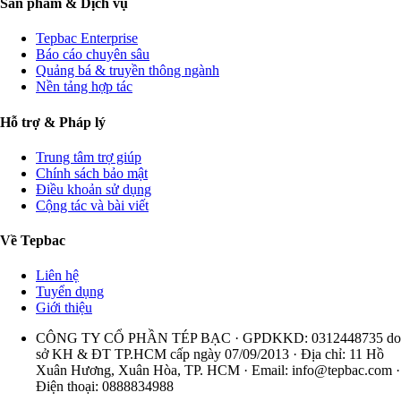
Sản phẩm & Dịch vụ
Tepbac Enterprise
Báo cáo chuyên sâu
Quảng bá & truyền thông ngành
Nền tảng hợp tác
Hỗ trợ & Pháp lý
Trung tâm trợ giúp
Chính sách bảo mật
Điều khoản sử dụng
Cộng tác và bài viết
Về Tepbac
Liên hệ
Tuyển dụng
Giới thiệu
CÔNG TY CỔ PHẦN TÉP BẠC · GPDKKD: 0312448735 do
sở KH & ĐT TP.HCM cấp ngày 07/09/2013 · Địa chỉ: 11 Hồ
Xuân Hương, Xuân Hòa, TP. HCM · Email:
info@tepbac.com
·
Điện thoại: 0888834988