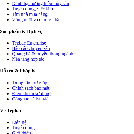
Danh bạ thương hiệu thủy sản
Tuyển dụng, việc làm
Tìm nhà mua hàng
Vùng nuôi và chứng nhận
Sản phẩm & Dịch vụ
Tepbac Enterprise
Báo cáo chuyên sâu
Quảng bá & truyền thông ngành
Nền tảng hợp tác
Hỗ trợ & Pháp lý
Trung tâm trợ giúp
Chính sách bảo mật
Điều khoản sử dụng
Cộng tác và bài viết
Về Tepbac
Liên hệ
Tuyển dụng
Giới thiệu