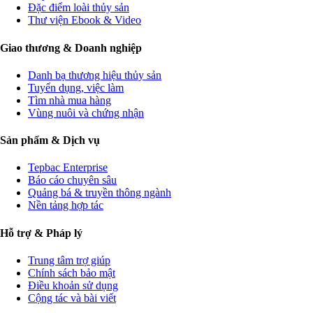
Đặc điểm loài thủy sản
Thư viện Ebook & Video
Giao thương & Doanh nghiệp
Danh bạ thương hiệu thủy sản
Tuyển dụng, việc làm
Tìm nhà mua hàng
Vùng nuôi và chứng nhận
Sản phẩm & Dịch vụ
Tepbac Enterprise
Báo cáo chuyên sâu
Quảng bá & truyền thông ngành
Nền tảng hợp tác
Hỗ trợ & Pháp lý
Trung tâm trợ giúp
Chính sách bảo mật
Điều khoản sử dụng
Cộng tác và bài viết