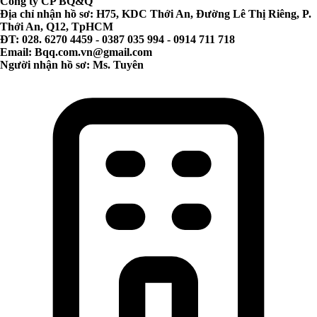
Công ty CP BQ&Q
Địa chỉ nhận hồ sơ: H75, KDC Thới An, Đường Lê Thị Riêng, P.
Thới An, Q12, TpHCM
ĐT: 028. 6270 4459 - 0387 035 994 - 0914 711 718
Email:
Bqq.com.vn@gmail.com
Người nhận hồ sơ: Ms. Tuyên