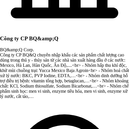
Công ty CP BQ&amp;Q
BQ&amp;Q Corp.
Công ty CP BQ&Q chuyên nhập khẩu các sản phẩm chất lượng cao
dùng trong thú y - thủy sản từ các nhà sản xuất hàng đầu ở các nước:
Mexico, Hà Lan, Hàn Quốc, Ấn Độ,....<br> - Nhóm hấp thu khí độc,
khử mùi chuồng trại: Yucca Mexico Baja Agroin<br> - Nhóm hoá chất
xử lý nước: BKC, PVP Iodine, EDTA,…<br> - Nhóm dinh dưỡng hỗ
trợ điều trị bệnh: vitamin tổng hợp, betaglucan,…<br> - Nhóm khoáng
chất: KCl, Sodium thiosulfate, Sodium Bicarbonat,…<br> - Nhóm chế
phẩm sinh học: men vi sinh, enzyme tiêu hóa, men vi sinh, enzyme xử
lý nước, cắt tảo,…