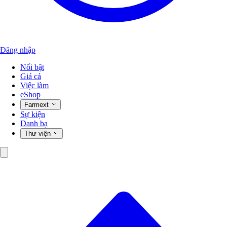
Đăng nhập
Nổi bật
Giá cả
Việc làm
eShop
Farmext
Sự kiện
Danh bạ
Thư viện