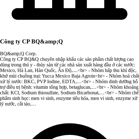
Công ty CP BQ&amp;Q
BQ&amp;Q Corp.
Công ty CP BQ&Q chuyên nhập khẩu các sản phẩm chất lượng cao
dùng trong thú y - thủy sản từ các nhà sản xuất hàng đầu ở các nước:
Mexico, Hà Lan, Hàn Quốc, Ấn Độ,....<br> - Nhóm hấp thu khí độc,
khử mùi chuồng trại: Yucca Mexico Baja Agroin<br> - Nhóm hoá chất
xử lý nước: BKC, PVP Iodine, EDTA,…<br> - Nhóm dinh dưỡng hỗ
trợ điều trị bệnh: vitamin tổng hợp, betaglucan,…<br> - Nhóm khoáng
chất: KCl, Sodium thiosulfate, Sodium Bicarbonat,…<br> - Nhóm chế
phẩm sinh học: men vi sinh, enzyme tiêu hóa, men vi sinh, enzyme xử
lý nước, cắt tảo,…