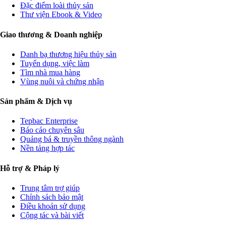
Đặc điểm loài thủy sản
Thư viện Ebook & Video
Giao thương & Doanh nghiệp
Danh bạ thương hiệu thủy sản
Tuyển dụng, việc làm
Tìm nhà mua hàng
Vùng nuôi và chứng nhận
Sản phẩm & Dịch vụ
Tepbac Enterprise
Báo cáo chuyên sâu
Quảng bá & truyền thông ngành
Nền tảng hợp tác
Hỗ trợ & Pháp lý
Trung tâm trợ giúp
Chính sách bảo mật
Điều khoản sử dụng
Cộng tác và bài viết