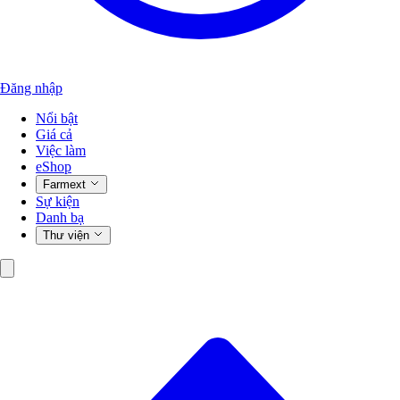
Đăng nhập
Nổi bật
Giá cả
Việc làm
eShop
Farmext
Sự kiện
Danh bạ
Thư viện