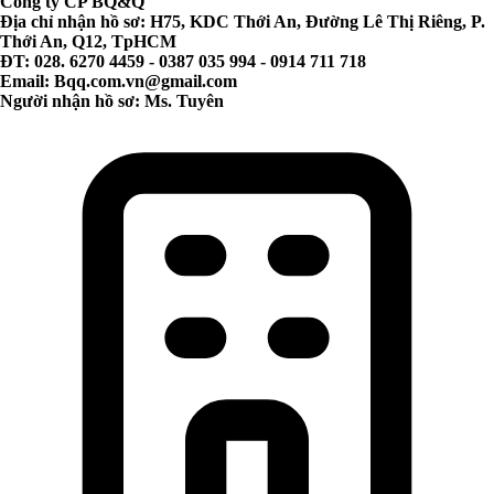
Công ty CP BQ&Q
Địa chỉ nhận hồ sơ: H75, KDC Thới An, Đường Lê Thị Riêng, P.
Thới An, Q12, TpHCM
ĐT: 028. 6270 4459 - 0387 035 994 - 0914 711 718
Email:
Bqq.com.vn@gmail.com
Người nhận hồ sơ: Ms. Tuyên