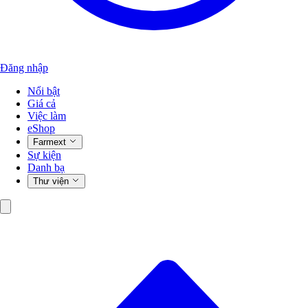
Đăng nhập
Nổi bật
Giá cả
Việc làm
eShop
Farmext
Sự kiện
Danh bạ
Thư viện