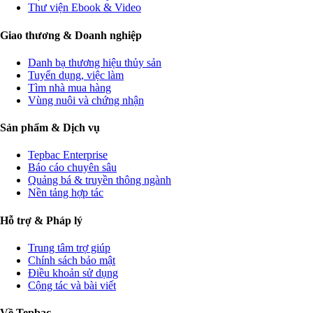
Thư viện Ebook & Video
Giao thương & Doanh nghiệp
Danh bạ thương hiệu thủy sản
Tuyển dụng, việc làm
Tìm nhà mua hàng
Vùng nuôi và chứng nhận
Sản phẩm & Dịch vụ
Tepbac Enterprise
Báo cáo chuyên sâu
Quảng bá & truyền thông ngành
Nền tảng hợp tác
Hỗ trợ & Pháp lý
Trung tâm trợ giúp
Chính sách bảo mật
Điều khoản sử dụng
Cộng tác và bài viết
Về Tepbac