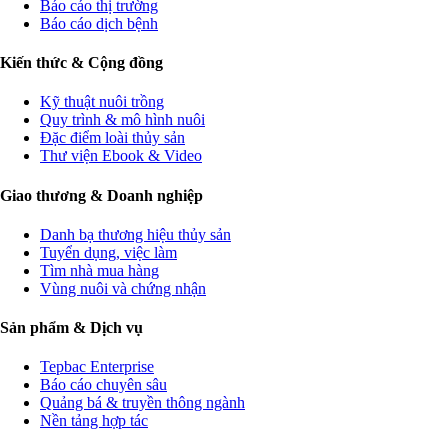
Báo cáo thị trường
Báo cáo dịch bệnh
Kiến thức & Cộng đồng
Kỹ thuật nuôi trồng
Quy trình & mô hình nuôi
Đặc điểm loài thủy sản
Thư viện Ebook & Video
Giao thương & Doanh nghiệp
Danh bạ thương hiệu thủy sản
Tuyển dụng, việc làm
Tìm nhà mua hàng
Vùng nuôi và chứng nhận
Sản phẩm & Dịch vụ
Tepbac Enterprise
Báo cáo chuyên sâu
Quảng bá & truyền thông ngành
Nền tảng hợp tác