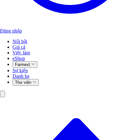
Đăng nhập
Nổi bật
Giá cả
Việc làm
eShop
Farmext
Sự kiện
Danh bạ
Thư viện