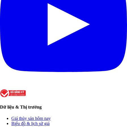
Dữ liệu & Thị trường
Giá thủy sản hôm nay
Biểu đồ & lịch sử giá