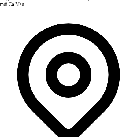
mủi Cà Mau