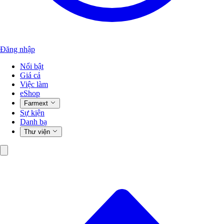
Đăng nhập
Nổi bật
Giá cả
Việc làm
eShop
Farmext
Sự kiện
Danh bạ
Thư viện