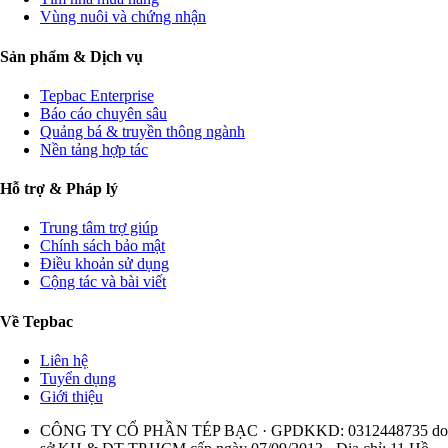
Vùng nuôi và chứng nhận
Sản phẩm & Dịch vụ
Tepbac Enterprise
Báo cáo chuyên sâu
Quảng bá & truyền thông ngành
Nền tảng hợp tác
Hỗ trợ & Pháp lý
Trung tâm trợ giúp
Chính sách bảo mật
Điều khoản sử dụng
Cộng tác và bài viết
Về Tepbac
Liên hệ
Tuyển dụng
Giới thiệu
CÔNG TY CỔ PHẦN TÉP BẠC · GPDKKD: 0312448735 do