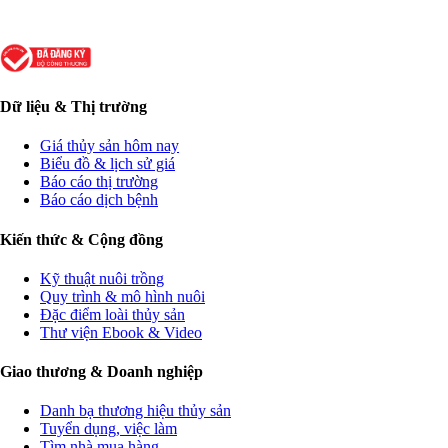
Dữ liệu & Thị trường
Giá thủy sản hôm nay
Biểu đồ & lịch sử giá
Báo cáo thị trường
Báo cáo dịch bệnh
Kiến thức & Cộng đồng
Kỹ thuật nuôi trồng
Quy trình & mô hình nuôi
Đặc điểm loài thủy sản
Thư viện Ebook & Video
Giao thương & Doanh nghiệp
Danh bạ thương hiệu thủy sản
Tuyển dụng, việc làm
Tìm nhà mua hàng