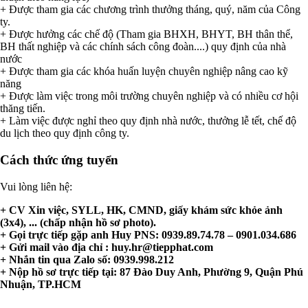
+ Được tham gia các chương trình thưởng tháng, quý, năm của Công
ty.
+ Được hưởng các chế độ (Tham gia BHXH, BHYT, BH thân thể,
BH thất nghiệp và các chính sách công đoàn....) quy định của nhà
nước
+ Được tham gia các khóa huấn luyện chuyên nghiệp nâng cao kỹ
năng
+ Được làm việc trong môi trường chuyên nghiệp và có nhiều cơ hội
thăng tiến.
+ Làm việc được nghỉ theo quy định nhà nước, thưởng lễ tết, chế độ
du lịch theo quy định công ty.
Cách thức ứng tuyển
Vui lòng liên hệ:
+ CV Xin việc, SYLL, HK, CMND, giấy khám sức khỏe ảnh
(3x4), ... (chấp nhận hồ sơ photo).
+ Gọi trực tiếp gặp anh Huy PNS: 0939.89.74.78 – 0901.034.686
+ Gửi mail vào địa chỉ :
huy.hr@tiepphat.com
+ Nhắn tin qua Zalo số: 0939.998.212
+ Nộp hồ sơ trực tiếp tại: 87 Đào Duy Anh, Phường 9, Quận Phú
Nhuận, TP.HCM