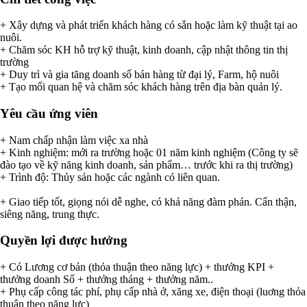
+ Xây dựng và phát triển khách hàng có sắn hoặc làm kỹ thuật tại ao
nuôi.
+ Chăm sóc KH hỗ trợ kỹ thuật, kinh doanh, cập nhật thông tin thị
trường
+ Duy trì và gia tăng doanh số bán hàng từ đại lý, Farm, hộ nuôi
+ Tạo mối quan hệ và chăm sóc khách hàng trên địa bàn quản lý.
Yêu cầu ứng viên
+ Nam chấp nhận làm việc xa nhà
+ Kinh nghiệm: mới ra trường hoặc 01 năm kinh nghiệm (Công ty sẽ
đào tạo về kỹ năng kinh doanh, sản phẩm… trước khi ra thị trường)
+ Trình độ: Thủy sản hoặc các ngành có liên quan.
+ Giao tiếp tốt, giọng nói dễ nghe, có khả năng đàm phán. Cẩn thận,
siêng năng, trung thực.
Quyền lợi được hưởng
+ Có Lương cơ bản (thỏa thuận theo năng lực) + thưởng KPI +
thưởng doanh Số + thưởng tháng + thưởng năm..
+ Phụ cấp công tác phí, phụ cấp nhà ở, xăng xe, điện thoại (luơng thỏa
thuận theo năng lực)