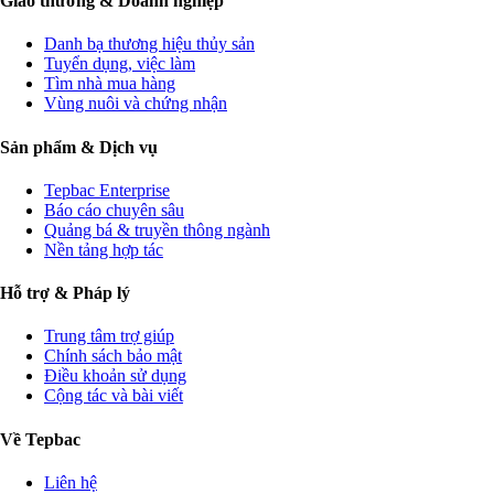
Giao thương & Doanh nghiệp
Danh bạ thương hiệu thủy sản
Tuyển dụng, việc làm
Tìm nhà mua hàng
Vùng nuôi và chứng nhận
Sản phẩm & Dịch vụ
Tepbac Enterprise
Báo cáo chuyên sâu
Quảng bá & truyền thông ngành
Nền tảng hợp tác
Hỗ trợ & Pháp lý
Trung tâm trợ giúp
Chính sách bảo mật
Điều khoản sử dụng
Cộng tác và bài viết
Về Tepbac
Liên hệ