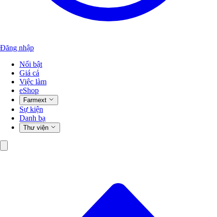
Đăng nhập
Nổi bật
Giá cả
Việc làm
eShop
Farmext
Sự kiện
Danh bạ
Thư viện