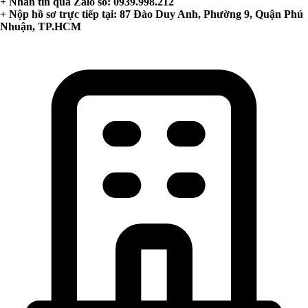
+ Nhắn tin qua Zalo số: 0939.998.212
+ Nộp hồ sơ trực tiếp tại: 87 Đào Duy Anh, Phường 9, Quận Phú
Nhuận, TP.HCM