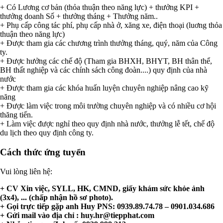
+ Có Lương cơ bản (thỏa thuận theo năng lực) + thưởng KPI +
thưởng doanh Số + thưởng tháng + Thưởng năm..
+ Phụ cấp công tác phí, phụ cấp nhà ở, xăng xe, điện thoại (luơng thỏa
thuận theo năng lực)
+ Được tham gia các chương trình thưởng tháng, quý, năm của Công
ty.
+ Được hưởng các chế độ (Tham gia BHXH, BHYT, BH thân thể,
BH thất nghiệp và các chính sách công đoàn....) quy định của nhà
nước
+ Được tham gia các khóa huấn luyện chuyên nghiệp nâng cao kỹ
năng
+ Được làm việc trong môi trường chuyên nghiệp và có nhiều cơ hội
thăng tiến.
+ Làm việc được nghỉ theo quy định nhà nước, thưởng lễ tết, chế độ
du lịch theo quy định công ty.
Cách thức ứng tuyển
Vui lòng liên hệ:
+ CV Xin việc, SYLL, HK, CMND, giấy khám sức khỏe ảnh
(3x4), ... (chấp nhận hồ sơ photo).
+ Gọi trực tiếp gặp anh Huy PNS: 0939.89.74.78 – 0901.034.686
+ Gửi mail vào địa chỉ :
huy.hr@tiepphat.com