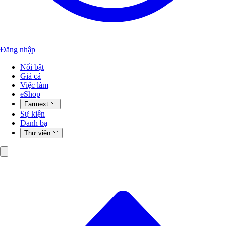
Đăng nhập
Nổi bật
Giá cả
Việc làm
eShop
Farmext
Sự kiện
Danh bạ
Thư viện