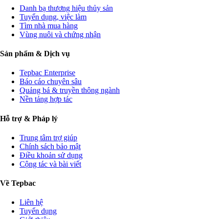
Danh bạ thương hiệu thủy sản
Tuyển dụng, việc làm
Tìm nhà mua hàng
Vùng nuôi và chứng nhận
Sản phẩm & Dịch vụ
Tepbac Enterprise
Báo cáo chuyên sâu
Quảng bá & truyền thông ngành
Nền tảng hợp tác
Hỗ trợ & Pháp lý
Trung tâm trợ giúp
Chính sách bảo mật
Điều khoản sử dụng
Cộng tác và bài viết
Về Tepbac
Liên hệ
Tuyển dụng