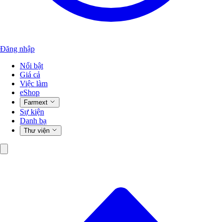
Đăng nhập
Nổi bật
Giá cả
Việc làm
eShop
Farmext
Sự kiện
Danh bạ
Thư viện