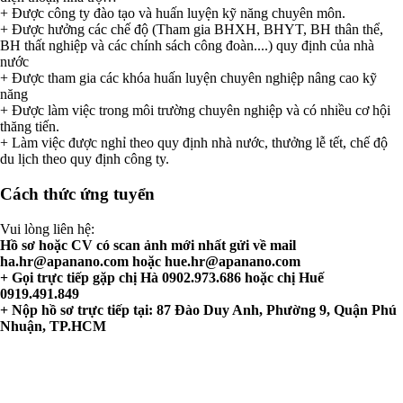
+ Được công ty đào tạo và huấn luyện kỹ năng chuyên môn.
+ Được hưởng các chế độ (Tham gia BHXH, BHYT, BH thân thể,
BH thất nghiệp và các chính sách công đoàn....) quy định của nhà
nước
+ Được tham gia các khóa huấn luyện chuyên nghiệp nâng cao kỹ
năng
+ Được làm việc trong môi trường chuyên nghiệp và có nhiều cơ hội
thăng tiến.
+ Làm việc được nghỉ theo quy định nhà nước, thưởng lễ tết, chế độ
du lịch theo quy định công ty.
Cách thức ứng tuyển
Vui lòng liên hệ:
Hồ sơ hoặc CV có scan ảnh mới nhất gửi về mail
ha.hr@apanano.com
hoặc
hue.hr@apanano.com
+ Gọi trực tiếp gặp chị Hà 0902.973.686 hoặc chị Huế
0919.491.849
+ Nộp hồ sơ trực tiếp tại: 87 Đào Duy Anh, Phường 9, Quận Phú
Nhuận, TP.HCM