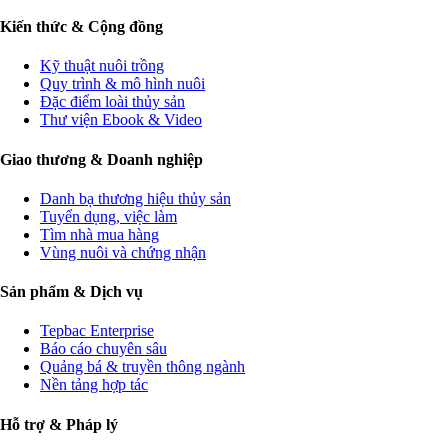
Kiến thức & Cộng đồng
Kỹ thuật nuôi trồng
Quy trình & mô hình nuôi
Đặc điểm loài thủy sản
Thư viện Ebook & Video
Giao thương & Doanh nghiệp
Danh bạ thương hiệu thủy sản
Tuyển dụng, việc làm
Tìm nhà mua hàng
Vùng nuôi và chứng nhận
Sản phẩm & Dịch vụ
Tepbac Enterprise
Báo cáo chuyên sâu
Quảng bá & truyền thông ngành
Nền tảng hợp tác
Hỗ trợ & Pháp lý