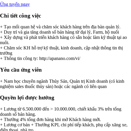
Ứng tuyển ngay
Chi tiết công việc
+ Tạo mối quan hệ và chăm sóc khách hàng trên địa bàn quản lý.
+ Duy trì và gia tăng doanh số bán hàng từ đại lý, Farm, hộ nuôi
+ Xây dựng và phát triển khách hàng có sắn hoặc làm kỹ thuật tại ao
nuôi.
+ Chăm sóc KH hỗ trợ kỹ thuật, kinh doanh, cập nhật thông tin thị
trường
+ Thông tin công ty: http://apanano.com/vi/
Yêu cầu ứng viên
+ Nam học chuyên ngành Thủy Sản, Quản trị Kinh doanh (có kinh
nghiệm sales thuốc thủy sản) hoặc các ngành có liên quan
Quyền lợi được hưởng
+ Lương từ 6.500.000 đến > 10.000.000, chiết khấu 3% trên tổng
doanh số bán hàng.
+ Thưởng 4% tổng đơn hàng khi mở Khách hàng mới.
+ Lương cơ bản + Thưởng KPI, chi phí tiếp khách, phụ cấp xăng xe,
điện thoại, nhà trọ…