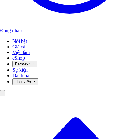
Đăng nhập
Nổi bật
Giá cả
Việc làm
eShop
Farmext
Sự kiện
Danh bạ
Thư viện