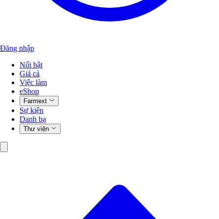
Đăng nhập
Nổi bật
Giá cả
Việc làm
eShop
Farmext
Sự kiện
Danh bạ
Thư viện