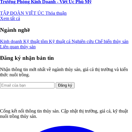
Trưởng Phòng Kinh Doanh - Việt Úc Phù Mỹ
TẬP ĐOÀN VIỆT ÚC
Thỏa thuận
Xem tất cả
Ngành nghề
Kinh doanh
Kỹ thuật tôm
Kỹ thuật cá
Nghiên cứu
Chế biến thủy sản
Liên quan thủy sản
Đăng ký nhận bản tin
Nhận thông tin mới nhất về ngành thủy sản, giá cả thị trường và kiến
thức nuôi trồng.
Đăng ký
Cổng kết nối thông tin thủy sản. Cập nhật thị trường, giá cả, kỹ thuật
nuôi trồng thủy sản.