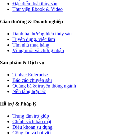
Đặc điểm loài thủy sản
Thư viện Ebook & Video
Giao thương & Doanh nghiệp
Danh bạ thương hiệu thủy sản
Tuyển dụng, việc làm
Tìm nhà mua hàng
Vùng nuôi và chứng nhận
Sản phẩm & Dịch vụ
Tepbac Enterprise
Báo cáo chuyên sâu
Quảng bá & truyền thông ngành
Nền tảng hợp tác
Hỗ trợ & Pháp lý
Trung tâm trợ giúp
Chính sách bảo mật
Điều khoản sử dụng
Cộng tác và bài viết