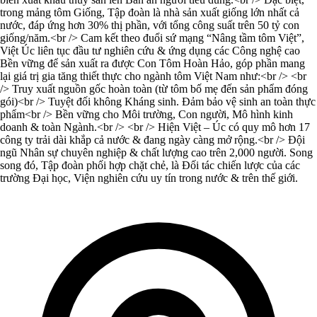
trong mảng tôm Giống, Tập đoàn là nhà sản xuất giống lớn nhất cả
nước, đáp ứng hơn 30% thị phần, với tổng công suất trên 50 tỷ con
giống/năm.<br /> Cam kết theo đuổi sứ mạng “Nâng tầm tôm Việt”,
Việt Úc liên tục đầu tư nghiên cứu & ứng dụng các Công nghệ cao
Bền vững để sản xuất ra được Con Tôm Hoàn Hảo, góp phần mang
lại giá trị gia tăng thiết thực cho ngành tôm Việt Nam như:<br /> <br
/> Truy xuất nguồn gốc hoàn toàn (từ tôm bố mẹ đến sản phẩm đóng
gói)<br /> Tuyệt đối không Kháng sinh. Đảm bảo vệ sinh an toàn thực
phẩm<br /> Bền vững cho Môi trường, Con người, Mô hình kinh
doanh & toàn Ngành.<br /> <br /> Hiện Việt – Úc có quy mô hơn 17
công ty trải dài khắp cả nước & đang ngày càng mở rộng.<br /> Đội
ngũ Nhân sự chuyên nghiệp & chất lượng cao trên 2,000 người. Song
song đó, Tập đoàn phối hợp chặt chẻ, là Đối tác chiến lược của các
trường Đại học, Viện nghiên cứu uy tín trong nước & trên thế giới.