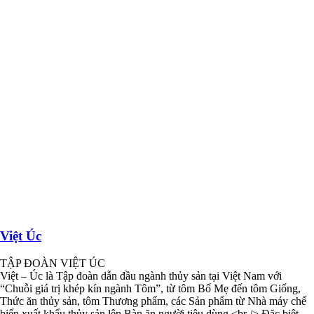
Việt Úc
TẬP ĐOÀN VIỆT ÚC
Việt – Úc là Tập đoàn dẫn đầu ngành thủy sản tại Việt Nam với
“Chuỗi giá trị khép kín ngành Tôm”, từ tôm Bố Mẹ đến tôm Giống,
Thức ăn thủy sản, tôm Thương phẩm, các Sản phẩm từ Nhà máy chế
biến xuất khẩu thủy sản lên Bàn ăn người tiêu dùng.<br /> Đặc biệt,