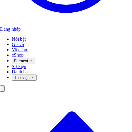
Đăng nhập
Nổi bật
Giá cả
Việc làm
eShop
Farmext
Sự kiện
Danh bạ
Thư viện