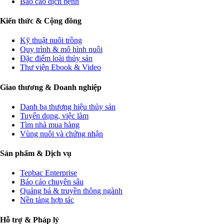
Báo cáo dịch bệnh
Kiến thức & Cộng đồng
Kỹ thuật nuôi trồng
Quy trình & mô hình nuôi
Đặc điểm loài thủy sản
Thư viện Ebook & Video
Giao thương & Doanh nghiệp
Danh bạ thương hiệu thủy sản
Tuyển dụng, việc làm
Tìm nhà mua hàng
Vùng nuôi và chứng nhận
Sản phẩm & Dịch vụ
Tepbac Enterprise
Báo cáo chuyên sâu
Quảng bá & truyền thông ngành
Nền tảng hợp tác
Hỗ trợ & Pháp lý