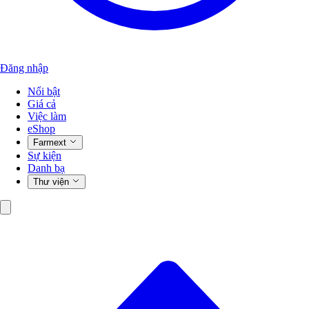
Đăng nhập
Nổi bật
Giá cả
Việc làm
eShop
Farmext
Sự kiện
Danh bạ
Thư viện