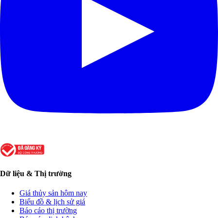
Dữ liệu & Thị trường
Giá thủy sản hôm nay
Biểu đồ & lịch sử giá
Báo cáo thị trường