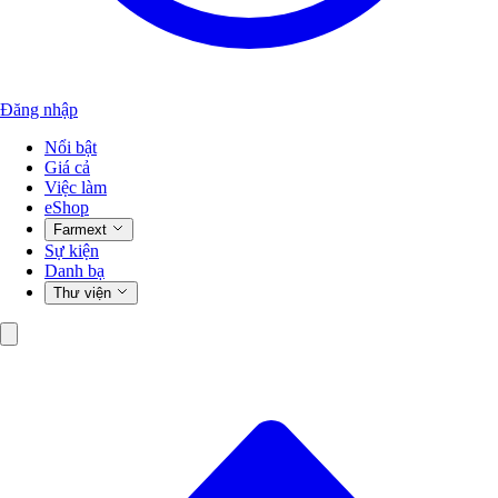
Đăng nhập
Nổi bật
Giá cả
Việc làm
eShop
Farmext
Sự kiện
Danh bạ
Thư viện