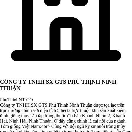
CÔNG TY TNHH SX GTS PHÚ THỊNH NINH
THUẬN
PhuThinhNT CO
Công ty TNHH SX GTS Phú Thịnh Ninh Thuận được tọa lạc trên
trục đường chính với diện tích 5 hecta trực thuộc khu sản xuất kiểm
định giống thủy sản tập trung thuộc địa bàn Khánh Nhơn 2, Khánh
Hải, Ninh Hải, Ninh Thuận. Ở đây cũng chính là cái nôi của ngành
Tôm giống Việt Nam.<br> Cùng với đội ngũ kỹ sư nuôi trồng thủy
sản có rất nhiều năm kinh nghiệm trong lĩnh vực Tôm giống, vẫn đang