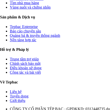
Tìm nhà mua hàng
Vùng nuôi và chứng nhận
Sản phẩm & Dịch vụ
Tepbac Enterprise
Báo cáo chuyên sâu
Quảng bá & truyền thông ngành
Nền tảng hợp tác
Hỗ trợ & Pháp lý
Trung tâm trợ giúp
Chính sách bảo mật
Điều khoản sử dụng
Cộng tác và bài viết
Về Tepbac
Liên hệ
Tuyển dụng
Giới thiệu
CÔNG TY CỔ PHẦN TÉP BẠC · GPDKKD: 0312448735 do