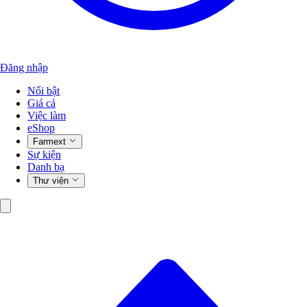
Đăng nhập
Nổi bật
Giá cả
Việc làm
eShop
Farmext
Sự kiện
Danh bạ
Thư viện