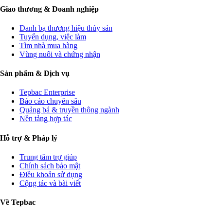
Giao thương & Doanh nghiệp
Danh bạ thương hiệu thủy sản
Tuyển dụng, việc làm
Tìm nhà mua hàng
Vùng nuôi và chứng nhận
Sản phẩm & Dịch vụ
Tepbac Enterprise
Báo cáo chuyên sâu
Quảng bá & truyền thông ngành
Nền tảng hợp tác
Hỗ trợ & Pháp lý
Trung tâm trợ giúp
Chính sách bảo mật
Điều khoản sử dụng
Cộng tác và bài viết
Về Tepbac