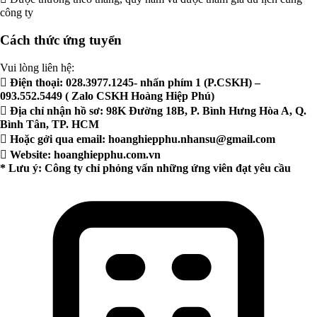
công ty
Cách thức ứng tuyển
Vui lòng liên hệ:
 Điện thoại: 028.3977.1245- nhấn phím 1 (P.CSKH) –
093.552.5449 ( Zalo CSKH Hoàng Hiệp Phú)
 Địa chỉ nhận hồ sơ: 98K Đường 18B, P. Bình Hưng Hòa A, Q.
Bình Tân, TP. HCM
 Hoặc gởi qua email:
hoanghiepphu.nhansu@gmail.com
 Website: hoanghiepphu.com.vn
* Lưu ý: Công ty chỉ phỏng vấn những ứng viên đạt yêu cầu