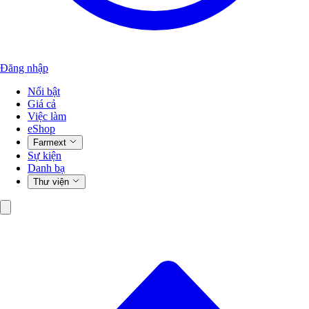
Đăng nhập
Nổi bật
Giá cả
Việc làm
eShop
Farmext
Sự kiện
Danh bạ
Thư viện