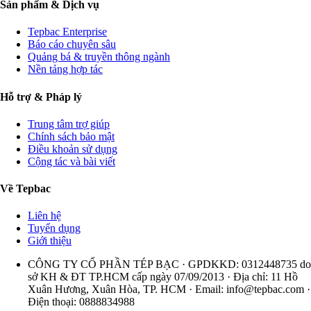
Sản phẩm & Dịch vụ
Tepbac Enterprise
Báo cáo chuyên sâu
Quảng bá & truyền thông ngành
Nền tảng hợp tác
Hỗ trợ & Pháp lý
Trung tâm trợ giúp
Chính sách bảo mật
Điều khoản sử dụng
Cộng tác và bài viết
Về Tepbac
Liên hệ
Tuyển dụng
Giới thiệu
CÔNG TY CỔ PHẦN TÉP BẠC · GPDKKD: 0312448735 do
sở KH & ĐT TP.HCM cấp ngày 07/09/2013 · Địa chỉ: 11 Hồ
Xuân Hương, Xuân Hòa, TP. HCM · Email:
info@tepbac.com
·
Điện thoại: 0888834988