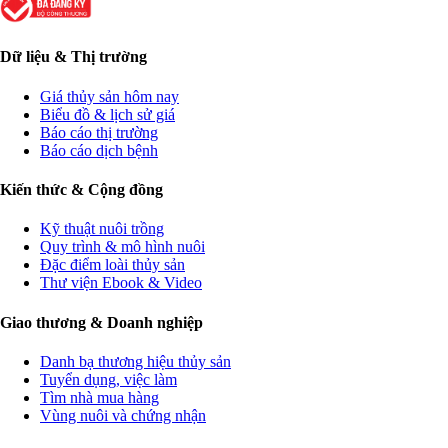
Dữ liệu & Thị trường
Giá thủy sản hôm nay
Biểu đồ & lịch sử giá
Báo cáo thị trường
Báo cáo dịch bệnh
Kiến thức & Cộng đồng
Kỹ thuật nuôi trồng
Quy trình & mô hình nuôi
Đặc điểm loài thủy sản
Thư viện Ebook & Video
Giao thương & Doanh nghiệp
Danh bạ thương hiệu thủy sản
Tuyển dụng, việc làm
Tìm nhà mua hàng
Vùng nuôi và chứng nhận